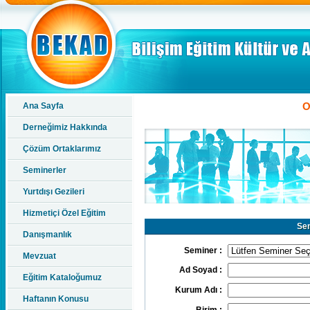
O
Ana Sayfa
Derneğimiz Hakkında
Çözüm Ortaklarımız
Seminerler
Yurtdışı Gezileri
Hizmetiçi Özel Eğitim
Sem
Danışmanlık
Seminer :
Mevzuat
Ad Soyad :
Eğitim Kataloğumuz
Kurum Adı :
Haftanın Konusu