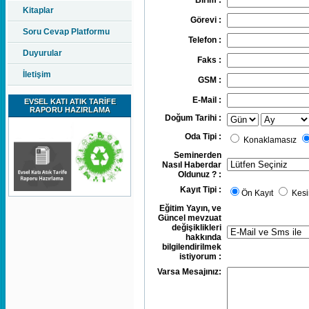
Birim :
Kitaplar
Görevi :
Soru Cevap Platformu
Telefon :
Duyurular
Faks :
İletişim
GSM :
E-Mail :
EVSEL KATI ATIK TARİFE
RAPORU HAZIRLAMA
Doğum Tarihi :
Oda Tipi :
Konaklamasız
Seminerden
Nasıl Haberdar
Oldunuz ? :
Kayıt Tipi :
Ön Kayıt
Kesi
Eğitim Yayın, ve
Güncel mevzuat
değişiklikleri
hakkında
bilgilendirilmek
istiyorum :
Varsa Mesajınız: