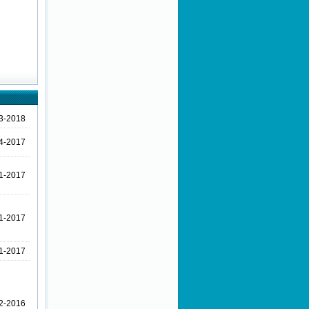
Sağlanması Amacıyla Bazı
Kanun ve Kanun Hükmünde
Kararnamelerde Değişiklik
Yapılması Hakkında Kanun
Hükmünde Kararname
Eksik Gün Belgelerinin
Verilmesine İlişkin ÇSGB
Duyurusu
3-2018
Toplu İş Sözleşmesinden
Kaynaklanan Fiyat Farkının
Ödenmesine Dair Yönetmelik
4-2017
Uyarınca Belirlenen Ücret
Zam Oranları
1-2017
Kamu Kurum ve
Kuruluşlarında Kadroya
Geçirilen Sigortalılara
Ödenecek Toplu İş
1-2017
Sözleşmesi Farkları Hakkında
ÇSGB Duyurusu
1-2017
Kişisel Verilerin Korunması
Kanunu
Kamu Yararına Çalışan
2-2016