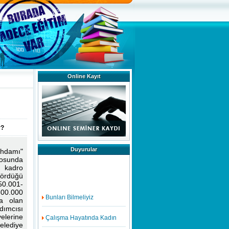
Online Kayıt
r?
Duyurular
ihdamı"
rosunda
 kadro
gördüğü
 50.001-
Bunları Bilmeliyiz
500.000
la olan
dımcısı
Çalışma Hayatında Kadın
elerine
elediye