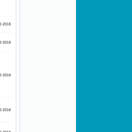
Dernek
Görüş ve Önerilerinizi
Bekliyoruz.
2-2016
Sürdürülebilir Raporlama
Eğitimi
2-2016
2-2016
2-2016