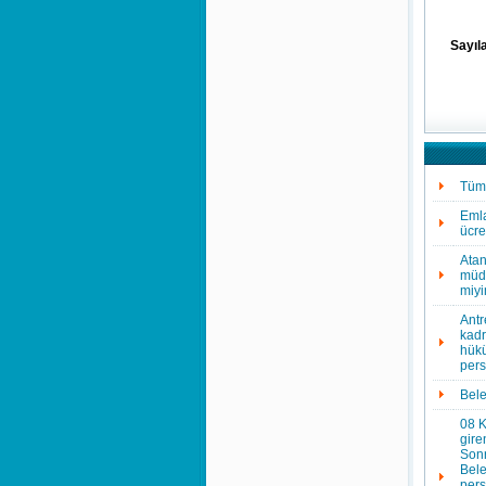
Sayıla
Tüm 
Emla
ücre
Atan
müdü
miy
Antr
kadr
hükü
pers
Bele
08 K
gire
Sonr
Bele
pers