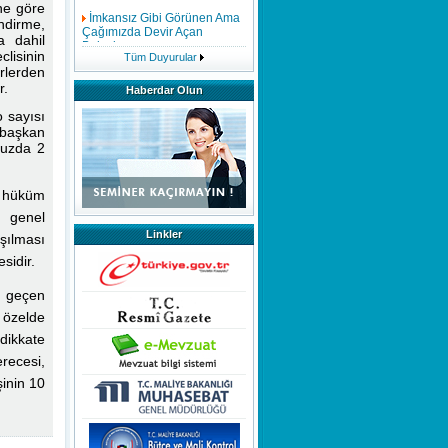
İmkansız Gibi Görünen Ama
ine göre
Çağımızda Devir Açan
endirme,
Buluşlar
a dahil
clisinin
Tüm Duyurular
rlerden
Mükemmelliğin
Modellenmesi
r.
Haberdar Olun
 sayısı
Evsel Katı Atık Tarife Raporu
başkan
Hazırlanmasında Dikkat
nuzda 2
Edilmesi Gerekenler
Bağış ve Yardımlar
r hüküm
 genel
İç Kontrol Neden Önemlidir
Linkler
şılması
sidir.
Hizmetiçi Eğitim
Faaliyetlerimiz Tüm Hızıyla
a geçen
Devam Etmektedir,Göstermiş
Olduğunuz Yoğun İlgiden
 özelde
Dolayı Teşekkür Eder Saygılar
dikkate
Sunarız.
recesi,
inin 10
EĞİTİMDE FARKINDALIK
MEMURLARIN ÜCRETSİZ
İZİN HAKLARI