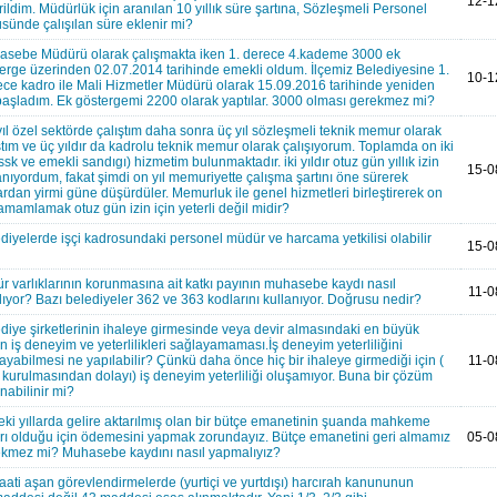
12-1
rildim. Müdürlük için aranılan 10 yıllık süre şartına, Sözleşmeli Personel
üsünde çalışılan süre eklenir mi?
sebe Müdürü olarak çalışmakta iken 1. derece 4.kademe 3000 ek
erge üzerinden 02.07.2014 tarihinde emekli oldum. İlçemiz Belediyesine 1.
10-1
ce kadro ile Mali Hizmetler Müdürü olarak 15.09.2016 tarihinde yeniden
başladım. Ek göstergemi 2200 olarak yaptılar. 3000 olması gerekmez mi?
 yıl özel sektörde çalıştım daha sonra üç yıl sözleşmeli teknik memur olarak
ştım ve üç yıldır da kadrolu teknik memur olarak çalışıyorum. Toplamda on iki
( ssk ve emekli sandıgı) hizmetim bulunmaktadır. iki yıldır otuz gün yıllık izin
15-0
anıyordum, fakat şimdi on yıl memuriyette çalışma şartını öne sürerek
ardan yirmi güne düşürdüler. Memurluk ile genel hizmetleri birleştirerek on
 tamamlamak otuz gün izin için yeterli değil midir?
diyelerde işçi kadrosundaki personel müdür ve harcama yetkilisi olabilir
15-0
ür varlıklarının korunmasına ait katkı payının muhasebe kaydı nasıl
11-0
lıyor? Bazı belediyeler 362 ve 363 kodlarını kullanıyor. Doğrusu nedir?
diye şirketlerinin ihaleye girmesinde veya devir almasındaki en büyük
n iş deneyim ve yeterlilikleri sağlayamaması.İş deneyim yeterliliğini
ayabilmesi ne yapılabilir? Çünkü daha önce hiç bir ihaleye girmediği için (
11-0
 kurulmasından dolayı) iş deneyim yeterliliği oluşamıyor. Buna bir çözüm
nabilinir mi?
ki yıllarda gelire aktarılmış olan bir bütçe emanetinin şuanda mahkeme
rı olduğu için ödemesini yapmak zorundayız. Bütçe emanetini geri almamız
05-0
kmez mi? Muhasebe kaydını nasıl yapmalıyız?
aati aşan görevlendirmelerde (yurtiçi ve yurtdışı) harcırah kanununun