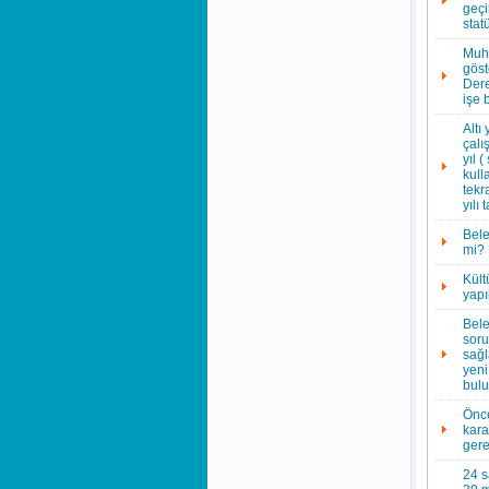
geçi
stat
Muha
göst
Dere
işe 
Altı
çalı
yıl 
kull
tekr
yılı
Bele
mi?
Kült
yapı
Bele
soru
sağl
yeni
bulu
Önce
kara
gere
24 s