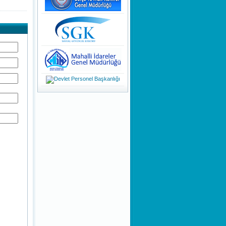
KAMUOYUNA
DUYURULUR!
Teknoloji ile Şekillenen Yeni
Nesil
Dinamik Olmanın Önemi
Bir Stresle Baş Etme Tekniği
Olarak Nefes Farkındalığı
Bir Savunma Mekanizması
Olarak ''Özgüven Sorunu''
Girişimcilik Sanatı
Kişilik Oluşumu ve Farklı
Kişiliklere Sahip Olmak
Evsel Katı Atık Tarifelerin
Hazırlanması Danışmanlığı
KHK/700 Anayasada Yapılan
Değişikliklere Uyum