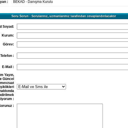
yan :
BEKAD - Danışma Kurulu
Soru Sorun - Sorularınız, uzmanlarımız tarafından cevaplandırılacaktır
d Soyad:
Kurum:
Görev:
Telefon :
E-Mail :
im Yayın,
e Güncel
mevzuat
şiklikleri
hakkında
endirilmek
tiyorum :
Sorunuz :