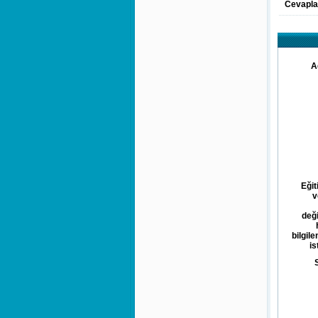
Cevapla
A
Eğit
v
deği
bilgil
is