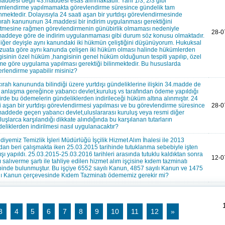
addesi değil 43.maddesi esas alınmaktadır. Yani 1/3, 2/3 gibi
mlendirme yapılmamakta görevlendirme süresince gündelik tam
mektedir. Dolayısıyla 24 saati aşan bir yurtdışı görevlendirmesinde
ırah kanununun 34.maddesi bir indirim uygulanması gerektiğini
rtmesine rağmen görevlendirmenin günübirlik olmaması nedeniyle
28-0
addeye göre de indirim uygulanmaması gibi durum söz konusu olmaktadır.
diğer deyişle aynı kanundaki iki hükmün çeliştiğini düşünüyorum. Hukuksal
uata göre aynı kanunda çelişen iki hüküm olması halinde hükümlerden
isinin özel hüküm ,hangisinin genel hüküm olduğunun tespiti yapılıp, özel
e göre uygulama yapılması gerektiği bilinmektedir. Bu hususlarda
rlendirme yapabilir misiniz?
ırah kanununda bilindiği üzere yurtdışı gündeliklerine ilişkin 34.madde de
 anlaşma gereğince yabancı devlet,kuruluş vs tarafından ödeme yapıldığı
irde bu ödemelerin gündeliklerden indirileceği hüküm altına alınmıştır. 24
i aşan bir yurtdışı görevlendirmesi yapılması ve bu görevlendirme süresince
28-0
addede geçen yabancı devlet,uluslararası kuruluş veya resmi diğer
luşlarca karşılandığı dikkate alındığında bu karşılanan tutarların
eliklerden indirilmesi nasıl uygulanacaktır?
diyemiz Temizlik İşleri Müdürlüğü İşçilik Hizmet Alım İhalesi ile 2013
ndan beri çalışmakta iken 25.03.2015 tarihinde tutuklanma sebebiyle işten
lışı yapıldı. 25.03.2015-25.03.2016 tarihleri arasında tutuklu kaldıktan sonra
12-0
lı salıverme şartı ile tahliye edilen hizmet alım işçisine kıdem tazminatı
binde bulunmuştur. Bu işçiye 6552 sayılı Kanun, 4857 sayılı Kanun ve 1475
lı Kanun çerçevesinde Kıdem Tazminatı ödememiz gerekir mi?
3
4
5
6
7
8
9
10
11
12
»