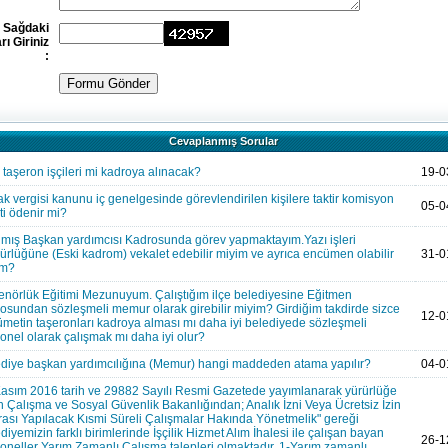
Sağdaki
rı Giriniz
:
Cevaplanmış Sorular
taşeron işçileri mi kadroya alınacak?
19-0
k vergisi kanunu iç genelgesinde görevlendirilen kişilere taktir komisyon
05-0
ti ödenir mi?
mış Başkan yardımcısı Kadrosunda görev yapmaktayım.Yazı işleri
rlüğüne (Eski kadrom) vekalet edebilir miyim ve ayrıca encümen olabilir
31-0
im?
enörlük Eğitimi Mezunuyum. Çalıştığım ilçe belediyesine Eğitmen
osundan sözleşmeli memur olarak girebilir miyim? Girdiğim takdirde sizce
12-0
metin taşeronları kadroya alması mı daha iyi belediyede sözleşmeli
onel olarak çalışmak mı daha iyi olur?
diye başkan yardımcılığına (Memur) hangi maddeden atama yapılır?
04-0
asım 2016 tarih ve 29882 Sayılı Resmi Gazetede yayımlanarak yürürlüğe
n Çalışma ve Sosyal Güvenlik Bakanlığından; Analık İzni Veya Ücretsiz İzin
ası Yapılacak Kısmi Süreli Çalışmalar Hakında Yönetmelik" gereği
diyemizin farklı birimlerinde İşçilik Hizmet Alım İhalesi ile çalışan bayan
26-1
oneller Yarım Zamanlı Çalışma talepleri olmaktadır. 1-Yarım zamanlı