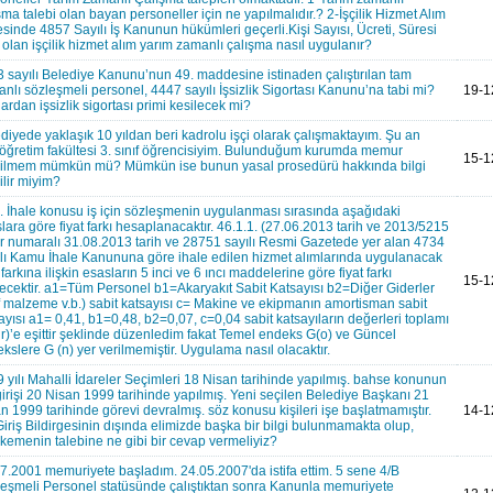
şma talebi olan bayan personeller için ne yapılmalıdır.? 2-İşçilik Hizmet Alım
esinde 4857 Sayılı İş Kanunun hükümleri geçerli.Kişi Sayısı, Ücreti, Süresi
i olan işçilik hizmet alım yarım zamanlı çalışma nasıl uygulanır?
 sayılı Belediye Kanunu’nun 49. maddesine istinaden çalıştırılan tam
nlı sözleşmeli personel, 4447 sayılı İşsizlik Sigortası Kanunu’na tabi mi?
19-1
ardan işsizlik sigortası primi kesilecek mi?
diyede yaklaşık 10 yıldan beri kadrolu işçi olarak çalışmaktayım. Şu an
öğretim fakültesi 3. sınıf öğrencisiyim. Bulunduğum kurumda memur
15-1
bilmem mümkün mü? Mümkün ise bunun yasal prosedürü hakkında bilgi
ilir miyim?
. İhale konusu iş için sözleşmenin uygulanması sırasında aşağıdaki
lara göre fiyat farkı hesaplanacaktır. 46.1.1. (27.06.2013 tarih ve 2013/5215
r numaralı 31.08.2013 tarih ve 28751 sayılı Resmi Gazetede yer alan 4734
lı Kamu İhale Kanununa göre ihale edilen hizmet alımlarında uygulanacak
t farkına ilişkin esasların 5 inci ve 6 ıncı maddelerine göre fiyat farkı
15-1
lecektir. a1=Tüm Personel b1=Akaryakıt Sabit Katsayısı b2=Diğer Giderler
f malzeme v.b.) sabit katsayısı c= Makine ve ekipmanın amortisman sabit
ayısı a1= 0,41, b1=0,48, b2=0,07, c=0,04 sabit katsayıların değerleri toplamı
ir)’e eşittir şeklinde düzenledim fakat Temel endeks G(o) ve Güncel
kslere G (n) yer verilmemiştir. Uygulama nasıl olacaktır.
 yılı Mahalli İdareler Seçimleri 18 Nisan tarihinde yapılmış. bahse konunun
girişi 20 Nisan 1999 tarihinde yapılmış. Yeni seçilen Belediye Başkanı 21
n 1999 tarihinde görevi devralmış. söz konusu kişileri işe başlatmamıştır.
14-1
Giriş Bildirgesinin dışında elimizde başka bir bilgi bulunmamakta olup,
emenin talebine ne gibi bir cevap vermeliyiz?
7.2001 memuriyete başladım. 24.05.2007'da istifa ettim. 5 sene 4/B
eşmeli Personel statüsünde çalıştıktan sonra Kanunla memuriyete