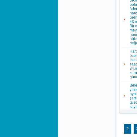
39.m
bölü
öden
harc
beli
43.m
Bir 
mevz
hang
hükm
değe
Harc
özel
takd
saat
34.m
kuru
günd
Bele
yılı
ayrı
şart
tale
sayı
2