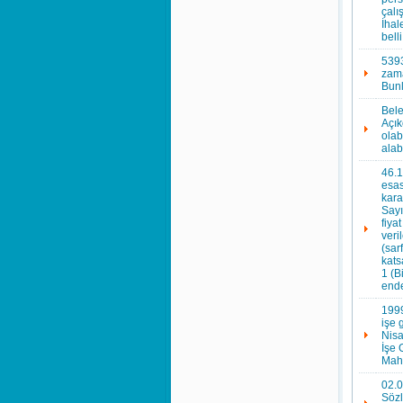
çalı
İhal
bell
5393
zama
Bunl
Bele
Açık
ola
alab
46.1
esas
kara
Sayı
fiya
veri
(sar
kats
1 (B
ende
1999
işe 
Nisa
İşe 
Mahk
02.0
Sözl