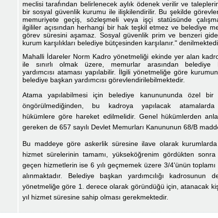
meclisi tarafından belirlenecek aylık ödenek verilir ve talepler
bir sosyal güvenlik kurumu ile ilişkilendirilir. Bu şekilde görevl
memuriyete geçiş, sözleşmeli veya işçi statüsünde çalışm
ilgililer açısından herhangi bir hak teşkil etmez ve belediye me
görev süresini aşamaz. Sosyal güvenlik prim ve benzeri gide
kurum karşılıkları belediye bütçesinden karşılanır." denilmektedi
Mahalli İdareler
Norm Kadro yönetmeliği
ekinde yer alan kadro
ile sınırlı olmak üzere, memurlar arasından belediye 
yardımcısı ataması yapılabilir. İlgili yönetmeliğe göre kurumu
belediye başkan yardımcısı görevlendirilebilmektedir.
Atama yapılabilmesi için belediye kanunununda özel bi
öngörülmediğinden, bu kadroya yapılacak atamalarda
hükümlere göre hareket edilmelidir. Genel hükümlerden anla
gereken de
657 sayılı
Devlet Memurları Kanununun 68/B madde
Bu maddeye göre askerlik süresine ilave olarak kurumlard
hizmet sürelerinin tamamı, yükseköğrenim gördükten sonra
geçen hizmetlerin ise 6 yılı geçmemek üzere 3/4'ünün toplamı 
alınmaktadır. Belediye başkan yardımcılığı kadrosunun de
yönetmeliğe göre 1. derece olarak göründüğü için, atanacak kiş
yıl hizmet süresine sahip olması gerekmektedir.