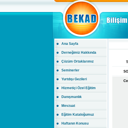
Ana Sayfa
Derneğimiz Hakkında
Çözüm Ortaklarımız
T
Seminerler
S
Yurtdışı Gezileri
Ce
Hizmetiçi Özel Eğitim
Danışmanlık
Mevzuat
Eğitim Kataloğumuz
Haftanın Konusu