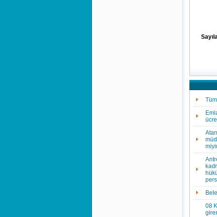
Sayıla
Tüm 
Emla
ücre
Atan
müdü
miy
Antr
kadr
hükü
pers
Bele
08 K
gire