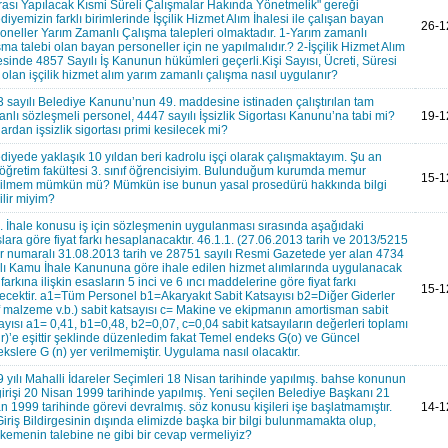
ası Yapılacak Kısmi Süreli Çalışmalar Hakında Yönetmelik" gereği
diyemizin farklı birimlerinde İşçilik Hizmet Alım İhalesi ile çalışan bayan
26-1
oneller Yarım Zamanlı Çalışma talepleri olmaktadır. 1-Yarım zamanlı
şma talebi olan bayan personeller için ne yapılmalıdır.? 2-İşçilik Hizmet Alım
esinde 4857 Sayılı İş Kanunun hükümleri geçerli.Kişi Sayısı, Ücreti, Süresi
i olan işçilik hizmet alım yarım zamanlı çalışma nasıl uygulanır?
 sayılı Belediye Kanunu’nun 49. maddesine istinaden çalıştırılan tam
nlı sözleşmeli personel, 4447 sayılı İşsizlik Sigortası Kanunu’na tabi mi?
19-1
ardan işsizlik sigortası primi kesilecek mi?
diyede yaklaşık 10 yıldan beri kadrolu işçi olarak çalışmaktayım. Şu an
öğretim fakültesi 3. sınıf öğrencisiyim. Bulunduğum kurumda memur
15-1
bilmem mümkün mü? Mümkün ise bunun yasal prosedürü hakkında bilgi
ilir miyim?
. İhale konusu iş için sözleşmenin uygulanması sırasında aşağıdaki
lara göre fiyat farkı hesaplanacaktır. 46.1.1. (27.06.2013 tarih ve 2013/5215
r numaralı 31.08.2013 tarih ve 28751 sayılı Resmi Gazetede yer alan 4734
lı Kamu İhale Kanununa göre ihale edilen hizmet alımlarında uygulanacak
t farkına ilişkin esasların 5 inci ve 6 ıncı maddelerine göre fiyat farkı
15-1
lecektir. a1=Tüm Personel b1=Akaryakıt Sabit Katsayısı b2=Diğer Giderler
f malzeme v.b.) sabit katsayısı c= Makine ve ekipmanın amortisman sabit
ayısı a1= 0,41, b1=0,48, b2=0,07, c=0,04 sabit katsayıların değerleri toplamı
ir)’e eşittir şeklinde düzenledim fakat Temel endeks G(o) ve Güncel
kslere G (n) yer verilmemiştir. Uygulama nasıl olacaktır.
 yılı Mahalli İdareler Seçimleri 18 Nisan tarihinde yapılmış. bahse konunun
girişi 20 Nisan 1999 tarihinde yapılmış. Yeni seçilen Belediye Başkanı 21
n 1999 tarihinde görevi devralmış. söz konusu kişileri işe başlatmamıştır.
14-1
Giriş Bildirgesinin dışında elimizde başka bir bilgi bulunmamakta olup,
emenin talebine ne gibi bir cevap vermeliyiz?