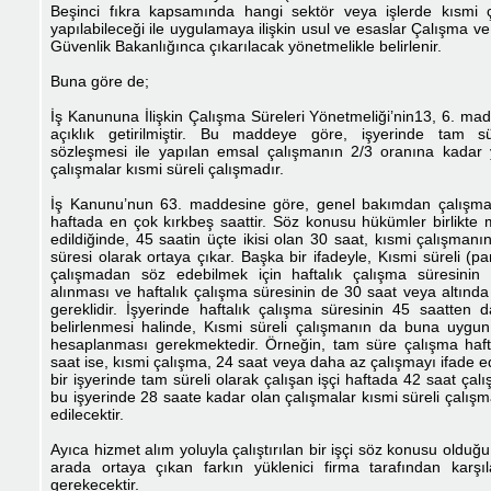
Beşinci fıkra kapsamında hangi sektör veya işlerde kısmi 
yapılabileceği ile uygulamaya ilişkin usul ve esaslar Çalışma v
Güvenlik Bakanlığınca çıkarılacak yönetmelikle belirlenir.
Buna göre de;
İş Kanununa İlişkin Çalışma Süreleri Yönetmeliği’nin13, 6. mad
açıklık getirilmiştir. Bu maddeye göre, işyerinde tam sü
sözleşmesi ile yapılan emsal çalışmanın 2/3 oranına kadar 
çalışmalar kısmi süreli çalışmadır.
İş Kanunu’nun 63. maddesine göre, genel bakımdan çalışma
haftada en çok kırkbeş saattir. Söz konusu hükümler birlikte 
edildiğinde, 45 saatin üçte ikisi olan 30 saat, kısmi çalışman
süresi olarak ortaya çıkar. Başka bir ifadeyle, Kısmi süreli (pa
çalışmadan söz edebilmek için haftalık çalışma süresinin 
alınması ve haftalık çalışma süresinin de 30 saat veya altında
gereklidir. İşyerinde haftalık çalışma süresinin 45 saatten 
belirlenmesi halinde, Kısmi süreli çalışmanın da buna uygun
hesaplanması gerekmektedir. Örneğin, tam süre çalışma haft
saat ise, kısmi çalışma, 24 saat veya daha az çalışmayı ifade 
bir işyerinde tam süreli olarak çalışan işçi haftada 42 saat çalı
bu işyerinde 28 saate kadar olan çalışmalar kısmi süreli çalış
edilecektir.
Ayıca hizmet alım yoluyla çalıştırılan bir işçi söz konusu olduğu
arada ortaya çıkan farkın yüklenici firma tarafından karşı
gerekecektir.