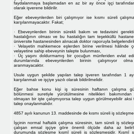
faydalanmaya başlamadan en az bir ay önce işçi tarafından
olarak işverene bildirilir.
Eğer ebeveynlerden biri çalışmıyor ise kısmı süreli çalışma
karşılanmayacaktır. Fakat;
· Ebeveynlerden birinin sürekli bakım ve tedavisini gerekti
hastalığının olması ve bu hastalığın tam teşekküllü hastan
üniversite hastanesinden alınacak doktor raporuyla belgelendiri
· Velayetin mahkemece eşlerden birine verilmesi hâlinde 
velayetine sahip ebeveynin talepte bulunması,
· Üç yaşını doldurmamış bir çocuğun münferiden evlat edi
durumlarında ebeveynlerden birinin çalışmıyor olma
aranmayacaktır.
Usule uygun şekilde yapılan talep işveren tarafından 1 ay
karşılanmalı ve işçiye yazılı olarak bildirilmelidir.
Eğer bahse konu kişi iş süresinin haftanın çalışma gü
bölünmesi suretiyle yürütülmesine nitelikleri bakımında
olmayan bir işte çalışmıyorsa talep uygun görülmeyebilir aksi 
talep onaylanmalıdır.
4857 ayılı kanunun 13. maddesinde de kısmı süreli iş sözleşme
İşçinin normal haftalık çalışma süresinin, tam süreli iş sözle
çalışan emsal işçiye göre önemli ölçüde daha az belir
durumunda sözleşme kısmî süreli iş sözleşmesidir. Kısmî sü