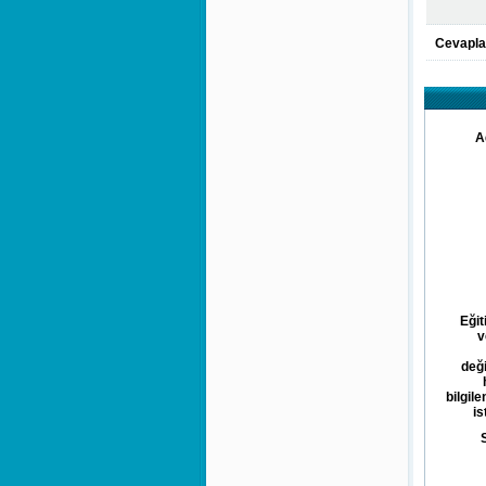
Cevapla
A
Eğit
v
deği
bilgil
is