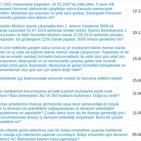
7.2001 memuriyete başladım. 24.05.2007'da istifa ettim. 5 sene 4/B
eşmeli Personel statüsünde çalıştıktan sonra Kanunla memuriyete
12-1
rildim. Müdürlük için aranılan 10 yıllık süre şartına, Sözleşmeli Personel
üsünde çalışılan süre eklenir mi?
sebe Müdürü olarak çalışmakta iken 1. derece 4.kademe 3000 ek
erge üzerinden 02.07.2014 tarihinde emekli oldum. İlçemiz Belediyesine 1.
10-1
ce kadro ile Mali Hizmetler Müdürü olarak 15.09.2016 tarihinde yeniden
başladım. Ek göstergemi 2200 olarak yaptılar. 3000 olması gerekmez mi?
 yıl özel sektörde çalıştım daha sonra üç yıl sözleşmeli teknik memur olarak
ştım ve üç yıldır da kadrolu teknik memur olarak çalışıyorum. Toplamda on iki
( ssk ve emekli sandıgı) hizmetim bulunmaktadır. iki yıldır otuz gün yıllık izin
15-0
anıyordum, fakat şimdi on yıl memuriyette çalışma şartını öne sürerek
ardan yirmi güne düşürdüler. Memurluk ile genel hizmetleri birleştirerek on
 tamamlamak otuz gün izin için yeterli değil midir?
diyelerde işçi kadrosundaki personel müdür ve harcama yetkilisi olabilir
15-0
ür varlıklarının korunmasına ait katkı payının muhasebe kaydı nasıl
11-0
lıyor? Bazı belediyeler 362 ve 363 kodlarını kullanıyor. Doğrusu nedir?
diye şirketlerinin ihaleye girmesinde veya devir almasındaki en büyük
n iş deneyim ve yeterlilikleri sağlayamaması.İş deneyim yeterliliğini
ayabilmesi ne yapılabilir? Çünkü daha önce hiç bir ihaleye girmediği için (
11-0
 kurulmasından dolayı) iş deneyim yeterliliği oluşamıyor. Buna bir çözüm
nabilinir mi?
ki yıllarda gelire aktarılmış olan bir bütçe emanetinin şuanda mahkeme
rı olduğu için ödemesini yapmak zorundayız. Bütçe emanetini geri almamız
05-0
kmez mi? Muhasebe kaydını nasıl yapmalıyız?