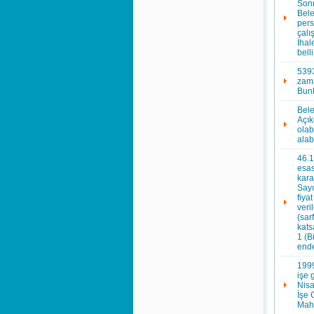
Sonr
Bele
pers
çalı
İhal
bell
5393
zama
Bunl
Bele
Açık
ola
alab
46.1
esas
kara
Sayı
fiya
veri
(sar
kats
1 (B
ende
1999
işe 
Nisa
İşe 
Mahk