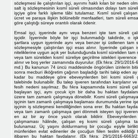
sözleşmesi ile çalıştırılan işçi, ayırımı haklı kılan bir neden ol
salt iş sözleşmesinin kısmî süreli olmasından dolayı tam sürel
işçiye göre farklı işleme tâbi tutulamaz. Kısmî süreli çalışan
ücret ve paraya ilişkin bölünebilir menfaatleri, tam süreli emsa
göre çalıştığı süreye orantılı olarak ödenir.
Emsal işçi, işyerinde aynı veya benzeri işte tam süreli çalış
işçidir. İşyerinde böyle bir işçi bulunmadığı takdirde, o iş
şartlara uygun işyerinde aynı veya benzer işi üstlenen tam sü
sözleşmesiyle çalıştırılan işçi esas alınır. İşyerinde çalışan iş
niteliklerine uygun açık yer bulunduğunda kısmî süreliden tam 
veya tam süreliden kısmî süreliye geçirilme istekleri işverence
alınır ve boş yerler zamanında duyurulur. (Ek fıkra: 29/1/2016
md.) Bu kanunun 74 üncü maddesinde öngörülen izinlerin bit
sonra mecburi ilköğretim çağının başladığı tarihi takip eden a
kadar bu maddeye göre ebeveynlerden biri kısmi süreli 
talebinde bulunabilir. Bu talep işveren tarafından karşılanır ve
fesih nedeni sayılmaz. Bu fıkra kapsamında kısmi süreli ça
başlayan işçi, aynı çocuk için bir daha bu haktan faydal
üzere tam zamanlı çalışmaya dönebilir. Kısmi süreli çalışmay
işçinin tam zamanlı çalışmaya başlaması durumunda yerine işe
işçinin iş sözleşmesi kendiliğinden sona erer. Bu haktan fayd
veya tam zamanlı çalışmaya geri dönmek isteyen işçi işvere
en az bir ay önce yazılı olarak bildirir. Ebeveynlerden 
çalışmaması hâlinde, çalışan eş kısmi süreli çalışma ta
bulunamaz. Üç yaşını doldurmamış bir çocuğu eşiyle birlik
münferiden evlat edinenler de çocuğun fiilen teslim edildiği t
itibaren bu haktan faydalanır. (Ek fıkra: 29/1/2016-6663/