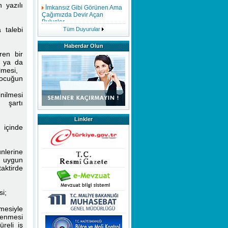
 yazılı
Çağımızda Devir Açan
Buluşlar
 talebi
Tüm Duyurular
Mükemmelliğin
Modellenmesi
Haberdar Olun
ren bir
Evsel Katı Atık Tarife Raporu
e ya da
Hazırlanmasında Dikkat
lmesi,
Edilmesi Gerekenler
çocuğun
nilmesi
Bağış ve Yardımlar
 şartı
İç Kontrol Neden Önemlidir
Linkler
 içinde
Hizmetiçi Eğitim
Faaliyetlerimiz Tüm Hızıyla
Devam Etmektedir,Göstermiş
nlerine
Olduğunuz Yoğun İlgiden
n uygun
Dolayı Teşekkür Eder Saygılar
taktirde
Sunarız.
si;
EĞİTİMDE FARKINDALIK
şmesiyle
MEMURLARIN ÜCRETSİZ
lenmesi
İZİN HAKLARI
reli iş