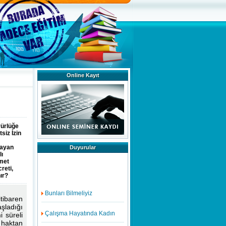
Online Kayıt
rürlüğe
siz İzin
bayan
Duyurular
lı
zmet
reti,
ır?
Bunları Bilmeliyiz
tibaren
Çalışma Hayatında Kadın
aşladığı
 süreli
 haktan
İmkansız Gibi Görünen Ama