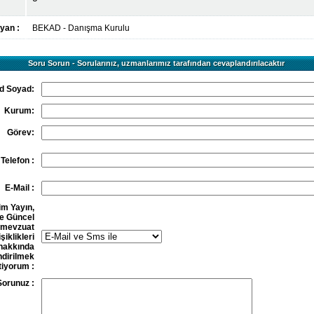
yan :
BEKAD - Danışma Kurulu
Soru Sorun - Sorularınız, uzmanlarımız tarafından cevaplandırılacaktır
d Soyad:
Kurum:
Görev:
Telefon :
E-Mail :
im Yayın,
e Güncel
mevzuat
şiklikleri
hakkında
endirilmek
tiyorum :
Sorunuz :