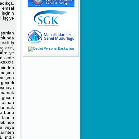
madıkça,
KAMUOYUNA
i emsal
DUYURULUR!
 işçinin
l işçiye
Teknoloji ile Şekillenen Yeni
Nesil
tırılan
kolunda
Dinamik Olmanın Önemi
reli iş
çilerin,
süreliye
Bir Stresle Baş Etme Tekniği
 dikkate
Olarak Nefes Farkındalığı
-6663/21
iminden
Bir Savunma Mekanizması
y başına
Olarak ''Özgüven Sorunu''
çalışma
 geçerli
Girişimcilik Sanatı
lışmaya
anmamak
a geçen
Kişilik Oluşumu ve Farklı
 alınan
Kişiliklere Sahip Olmak
alanmak
ne bunu
Evsel Katı Atık Tarifelerin
birinin
Hazırlanması Danışmanlığı
lebinde
te veya
arihten
KHK/700 Anayasada Yapılan
21 md.)
Değişikliklere Uyum