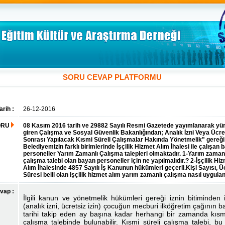
SORU CEVAP PLATFORMU
arih :
26-12-2016
ORU
08 Kasım 2016 tarih ve 29882 Sayılı Resmi Gazetede yayımlanarak yü
giren Çalışma ve Sosyal Güvenlik Bakanlığından; Analık İzni Veya Ücret
Sonrası Yapılacak Kısmi Süreli Çalışmalar Hakında Yönetmelik" gereği
Belediyemizin farklı birimlerinde İşçilik Hizmet Alım İhalesi ile çalışan 
personeller Yarım Zamanlı Çalışma talepleri olmaktadır. 1-Yarım zaman
çalışma talebi olan bayan personeller için ne yapılmalıdır.? 2-İşçilik Hi
Alım İhalesinde 4857 Sayılı İş Kanunun hükümleri geçerli.Kişi Sayısı, Üc
Süresi belli olan işçilik hizmet alım yarım zamanlı çalışma nasıl uygulan
vap :
İlgili kanun ve yönetmelik hükümleri gereği iznin bitiminden i
(analık izni, ücretsiz izin) çocuğun mecburi ilköğretim çağının b
tarihi takip eden ay başına kadar herhangi bir zamanda kısmi
çalışma talebinde bulunabilir. Kısmi süreli çalışma talebi, bu