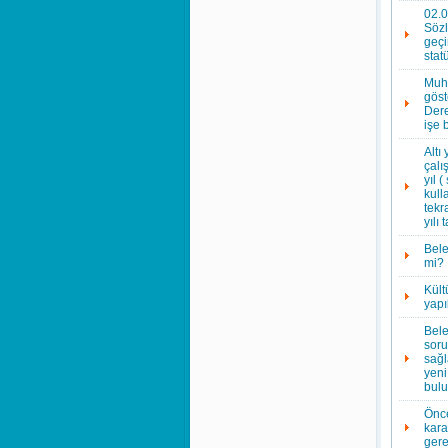
02.0
Sözl
geçi
stat
Muha
göst
Dere
işe 
Altı
çalı
yıl 
kull
tekr
yılı
Bele
mi?
Kült
yapı
Bele
soru
sağl
yeni
bulu
Önce
kara
gere