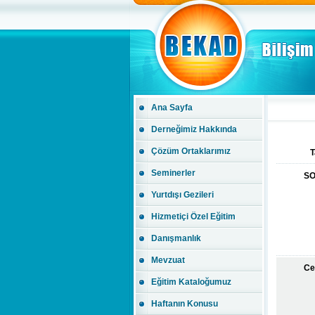
Ana Sayfa
Derneğimiz Hakkında
Çözüm Ortaklarımız
T
Seminerler
S
Yurtdışı Gezileri
Hizmetiçi Özel Eğitim
Danışmanlık
Mevzuat
Ce
Eğitim Kataloğumuz
Haftanın Konusu