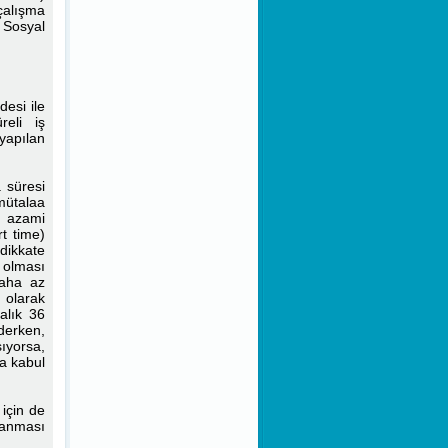
Sağlanması Amacıyla Bazı
çalışma
Kanun ve Kanun Hükmünde
e Sosyal
Kararnamelerde Değişiklik
Yapılması Hakkında Kanun
Hükmünde Kararname
Eksik Gün Belgelerinin
desi ile
Verilmesine İlişkin ÇSGB
reli iş
Duyurusu
yapılan
Toplu İş Sözleşmesinden
 süresi
Kaynaklanan Fiyat Farkının
Ödenmesine Dair Yönetmelik
mütalaa
Uyarınca Belirlenen Ücret
ın azami
Zam Oranları
rt time)
dikkate
 olması
Kamu Kurum ve
daha az
Kuruluşlarında Kadroya
Geçirilen Sigortalılara
 olarak
Ödenecek Toplu İş
alık 36
Sözleşmesi Farkları Hakkında
ederken,
ÇSGB Duyurusu
şıyorsa,
ma kabul
Kişisel Verilerin Korunması
Kanunu
 için de
lanması
Kamu Yararına Çalışan
Dernek