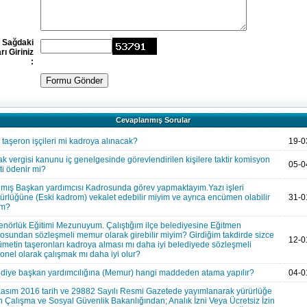
Sağdaki
rı Giriniz
:
Cevaplanmış Sorular
taşeron işçileri mi kadroya alınacak?
19-0
k vergisi kanunu iç genelgesinde görevlendirilen kişilere taktir komisyon
05-0
ti ödenir mi?
mış Başkan yardımcısı Kadrosunda görev yapmaktayım.Yazı işleri
rlüğüne (Eski kadrom) vekalet edebilir miyim ve ayrıca encümen olabilir
31-0
im?
enörlük Eğitimi Mezunuyum. Çalıştığım ilçe belediyesine Eğitmen
osundan sözleşmeli memur olarak girebilir miyim? Girdiğim takdirde sizce
12-0
metin taşeronları kadroya alması mı daha iyi belediyede sözleşmeli
onel olarak çalışmak mı daha iyi olur?
diye başkan yardımcılığına (Memur) hangi maddeden atama yapılır?
04-0
asım 2016 tarih ve 29882 Sayılı Resmi Gazetede yayımlanarak yürürlüğe
n Çalışma ve Sosyal Güvenlik Bakanlığından; Analık İzni Veya Ücretsiz İzin