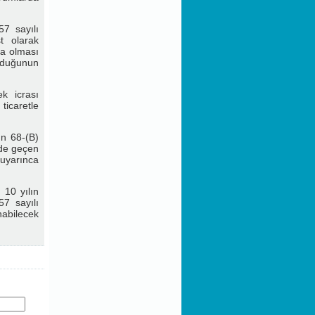
57 sayılı
t olarak
ra olması
duğunun
k icrası
caretle
n 68-(B)
üde geçen
 uyarınca
 10 yılın
57 sayılı
abilecek