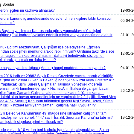
 Sorular
eron işçileri mi kadroya alınacak?
19-03-2
ergisi kanunu iç genelgesinde görevlendirilen kişilere taktir komisyon
05-04-2
ödenir mi?
 Başkan yardımcısı Kadrosunda görev yapmaktayım.Yazı işleri
ğüne (Eski kadrom) vekalet edebilir miyim ve ayrıca encümen olabilir
31-01-2
rlük Eğitimi Mezunuyum. Çalıştığım ilçe belediyesine Eğitmen
ndan sözleşmeli memur olarak girebilir miyim? Girdiğim takdirde sizce
12-01-2
in taşeronları kadroya alması mı daha iyi belediyede sözleşmeli
l olarak çalışmak mı daha iyi olur?
e başkan yardımcılığına (Memur) hangi maddeden atama yapılır?
04-01-2
m 2016 tarih ve 29882 Sayılı Resmi Gazetede yayımlanarak yürürlüğe
alışma ve Sosyal Güvenlik Bakanlığından; Analık İzni Veya Ücretsiz İzin
 Yapılacak Kısmi Süreli Çalışmalar Hakında Yönetmelik" gereği
mizin farklı birimlerinde İşçilik Hizmet Alım İhalesi ile çalışan bayan
26-12-2
ller Yarım Zamanlı Çalışma talepleri olmaktadır. 1-Yarım zamanlı
talebi olan bayan personeller için ne yapılmalıdır.? 2-İşçilik Hizmet Alım
nde 4857 Sayılı İş Kanunun hükümleri geçerli.Kişi Sayısı, Ücreti, Süresi
an işçilik hizmet alım yarım zamanlı çalışma nasıl uygulanır?
yılı Belediye Kanunu’nun 49. maddesine istinaden çalıştırılan tam
 sözleşmeli personel, 4447 sayılı İşsizlik Sigortası Kanunu’na tabi mi?
19-12-2
n işsizlik sigortası primi kesilecek mi?
ede yaklaşık 10 yıldan beri kadrolu işçi olarak çalışmaktayım. Şu an