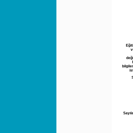
Eğit
v
deği
bilgil
is
Sayıla