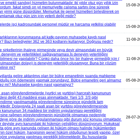
k ve emekli sandıgı) hizmetim bulunmaktadır. iki yıldır otuz gün yıllık izin
15-08-2
yordum, fakat şimdi on yıl memuriyette çalışma şartını öne sürerek
an yirmi güne düşürdüler. Memurluk ile genel hizmetleri birleştirerek on
amlamak otuz gün izin için yeterli değil midir?
elerde işçi kadrosundaki personel müdür ve harcama yetkilisi olabilir
15-08-2
varlıklarının korunmasına ait katkı payının muhasebe kaydı nasıl
11-08-
or? Bazı belediyeler 362 ve 363 kodlarını kullanıyor. Doğrusu nedir?
e şirketlerinin ihaleye girmesinde veya devir almasındaki en büyük
ş deneyim ve yeterlilikleri sağlayamaması.İş deneyim yeterliliğini
bilmesi ne yapılabilir? Çünkü daha önce hiç bir ihaleye girmediği için (
11-08-
rulmasından dolayı) iş deneyim yeterliliği oluşamıyor. Buna bir çözüm
ilinir mi?
yıllarda gelire aktarılmış olan bir bütçe emanetinin şuanda mahkeme
olduğu için ödemesini yapmak zorundayız. Bütçe emanetini geri almamız
05-08-2
z mi? Muhasebe kaydını nasıl yapmalıyız?
i aşan görevlendirmelerde (yurtiçi ve yurtdışı) harcırah kanununun
esi değil 43.maddesi esas alınmaktadır. Yani 1/3, 2/3 gibi
ndirme yapılmamakta görevlendirme süresince gündelik tam
tedir. Dolayısıyla 24 saati aşan bir yurtdışı görevlendirmesinde
h kanununun 34.maddesi bir indirim uygulanması gerektiğini
esine rağmen görevlendirmenin günübirlik olmaması nedeniyle
28-07-2
eye göre de indirim uygulanmaması gibi durum söz konusu olmaktadır.
er deyişle aynı kanundaki iki hükmün çeliştiğini düşünüyorum. Hukuksal
a göre aynı kanunda çelişen iki hüküm olması halinde hükümlerden
nin özel hüküm ,hangisinin genel hüküm olduğunun tespiti yapılıp, özel
öre uygulama yapılması gerektiği bilinmektedir. Bu hususlarda