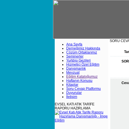
SORU CEV
Ana Sayfa
Derneğimiz Hakkında
Tar
Çözüm Ortaklarımız
Seminerler
Yurtdışı Gezileri
SO
Hizmetiçi Özel Eğitim
Danışmanlık
Mevzuat
Eğitim Kataloğumuz
Haftanın Konusu
Ceva
Kitaplar
Soru Cevap Platformu
Duyurular
İletişim
EVSEL KATI ATIK TARİFE
RAPORU HAZIRLAMA