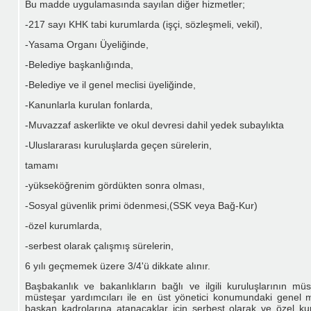
Bu madde uygulamasında sayılan diğer hizmetler;
-217 sayı KHK tabi kurumlarda (işçi, sözleşmeli, vekil),
-Yasama Organı Üyeliğinde,
-Belediye başkanlığında,
-Belediye ve il genel meclisi üyeliğinde,
-Kanunlarla kurulan fonlarda,
-Muvazzaf askerlikte ve okul devresi dahil yedek subaylıkta
-Uluslararası kuruluşlarda geçen sürelerin,
tamamı
-yükseköğrenim gördükten sonra olması,
-Sosyal güvenlik primi ödenmesi,(SSK veya Bağ-Kur)
-özel kurumlarda,
-serbest olarak çalışmış sürelerin,
6 yılı geçmemek üzere 3/4'ü dikkate alınır.
Başbakanlık ve bakanlıkların bağlı ve ilgili kuruluşlarının mü
müsteşar yardımcıları ile en üst yönetici konumundaki genel
başkan kadrolarına atanacaklar için serbest olarak ve özel k