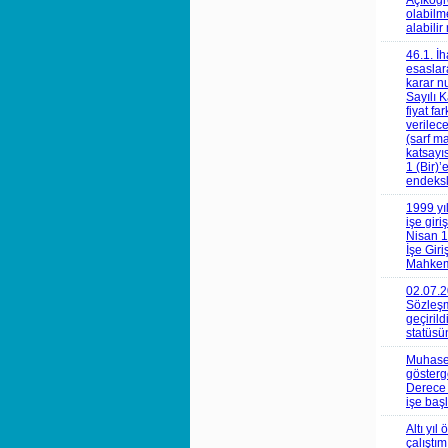
Açıköğr
olabil
alabili
46.1. İ
esaslar
karar n
Sayılı 
fiyat fa
verilec
(sarf m
katsayı
1 (Bir)
endeksl
1999 yı
işe gir
Nisan 1
İşe Gir
Mahkeme
02.07.2
Sözleşm
geçirild
statüsü
Muhaseb
gösterg
Derece 
işe baş
Altı yı
çalıştı