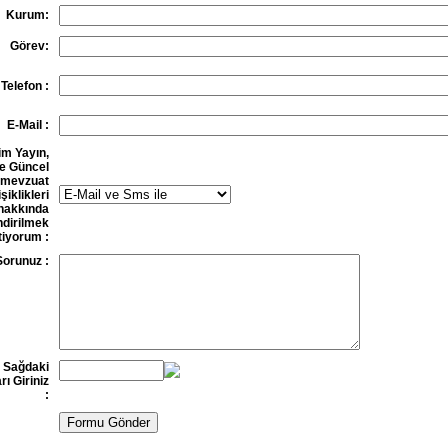
Kurum:
Görev:
Telefon :
E-Mail :
im Yayın,
e Güncel
mevzuat
şiklikleri
hakkında
endirilmek
tiyorum :
Sorunuz :
Sağdaki
rı Giriniz
: