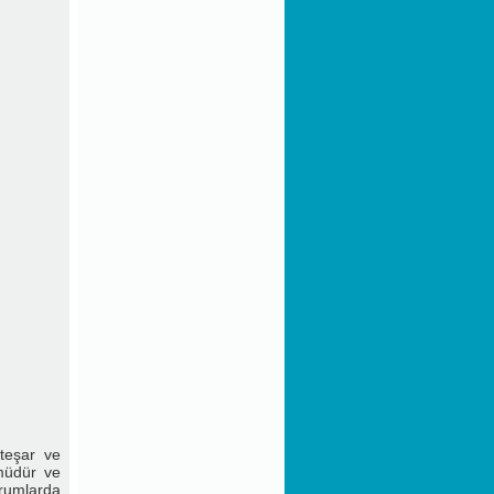
Kaynaklanan Fiyat Farkının
Ödenmesine Dair Yönetmelik
Uyarınca Belirlenen Ücret Zam
Oranları
Kamu Kurum ve Kuruluşlarında
Kadroya Geçirilen Sigortalılara
Ödenecek Toplu İş Sözleşmesi
Farkları Hakkında ÇSGB
Duyurusu
Kişisel Verilerin Korunması
Kanunu
Kamu Yararına Çalışan Dernek
Görüş ve Önerilerinizi Bekliyoruz.
Sürdürülebilir Raporlama Eğitimi
steşar ve
 müdür ve
urumlarda