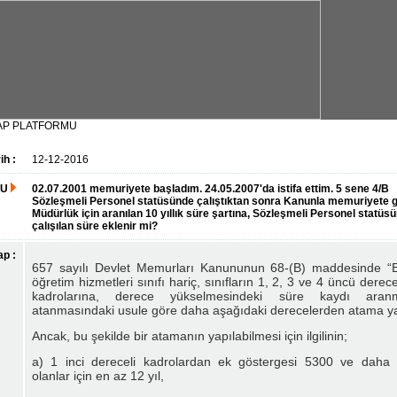
AP PLATFORMU
ih :
12-12-2016
RU
02.07.2001 memuriyete başladım. 24.05.2007'da istifa ettim. 5 sene 4/B
Sözleşmeli Personel statüsünde çalıştıktan sonra Kanunla memuriyete g
Müdürlük için aranılan 10 yıllık süre şartına, Sözleşmeli Personel statüs
çalışılan süre eklenir mi?
p :
657 sayılı Devlet Memurları Kanununun 68-(B) maddesinde “E
öğretim hizmetleri sınıfı hariç, sınıfların 1, 2, 3 ve 4 üncü derec
kadrolarına, derece yükselmesindeki süre kaydı aranm
atanmasındaki usule göre daha aşağıdaki derecelerden atama yapı
Ancak, bu şekilde bir atamanın yapılabilmesi için ilgilinin;
a) 1 inci dereceli kadrolardan ek göstergesi 5300 ve daha 
olanlar için en az 12 yıl,