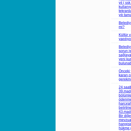
yıl ( ss
kullanı
tekrard
yılı tam
Belediy
mi?
Kültür 
yapılıy
Belediy
sorun i
sağlaya
yeni ku
bulunab
Önceki 
kararı 
gerekme
24 saat
39.madd
bölümle
ödenmek
harcıra
belirtm
43.madd
Bir diğ
mevzuat
hangisi
hükme g