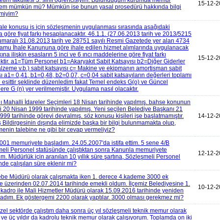
etim fakültesi 3. sınıf öğrencisiyim. Bulunduğum kurumda memur
15-12-2
mem mümkün mü? Mümkün ise bunun yasal prosedürü hakkında bilgi
r miyim?
hale konusu iş için sözleşmenin uygulanması sırasında aşağıdaki
a göre fiyat farkı hesaplanacaktır. 46.1.1. (27.06.2013 tarih ve 2013/5215
umaralı 31.08.2013 tarih ve 28751 sayılı Resmi Gazetede yer alan 4734
Kamu İhale Kanununa göre ihale edilen hizmet alımlarında uygulanacak
rkına ilişkin esasların 5 inci ve 6 ıncı maddelerine göre fiyat farkı
15-12-2
ektir. a1=Tüm Personel b1=Akaryakıt Sabit Katsayısı b2=Diğer Giderler
alzeme v.b.) sabit katsayısı c= Makine ve ekipmanın amortisman sabit
sı a1= 0,41, b1=0,48, b2=0,07, c=0,04 sabit katsayıların değerleri toplamı
’e eşittir şeklinde düzenledim fakat Temel endeks G(o) ve Güncel
ere G (n) yer verilmemiştir. Uygulama nasıl olacaktır.
lı Mahalli İdareler Seçimleri 18 Nisan tarihinde yapılmış. bahse konunun
işi 20 Nisan 1999 tarihinde yapılmış. Yeni seçilen Belediye Başkanı 21
999 tarihinde görevi devralmış. söz konusu kişileri işe başlatmamıştır.
14-12-2
iş Bildirgesinin dışında elimizde başka bir bilgi bulunmamakta olup,
nin talebine ne gibi bir cevap vermeliyiz?
001 memuriyete başladım. 24.05.2007'da istifa ettim. 5 sene 4/B
eli Personel statüsünde çalıştıktan sonra Kanunla memuriyete
12-12-2
im. Müdürlük için aranılan 10 yıllık süre şartına, Sözleşmeli Personel
nde çalışılan süre eklenir mi?
e Müdürü olarak çalışmakta iken 1. derece 4.kademe 3000 ek
e üzerinden 02.07.2014 tarihinde emekli oldum. İlçemiz Belediyesine 1.
10-12-2
kadro ile Mali Hizmetler Müdürü olarak 15.09.2016 tarihinde yeniden
ladım. Ek göstergemi 2200 olarak yaptılar. 3000 olması gerekmez mi?
l özel sektörde çalıştım daha sonra üç yıl sözleşmeli teknik memur olarak
m ve üç yıldır da kadrolu teknik memur olarak çalışıyorum. Toplamda on iki