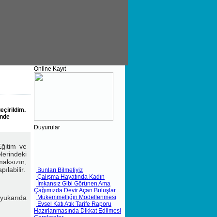
Online Kayıt
eçirildim.
ünde
Duyurular
ğitim ve
elerindeki
aksızın,
Bunları Bilmeliyiz
labilir.
Çalışma Hayatında Kadın
İmkansız Gibi Görünen Ama
Çağımızda Devir Açan Buluşlar
Mükemmelliğin Modellenmesi
Evsel Katı Atık Tarife Raporu
yukarıda
Hazırlanmasında Dikkat Edilmesi
Gerekenler
Bağış ve Yardımlar