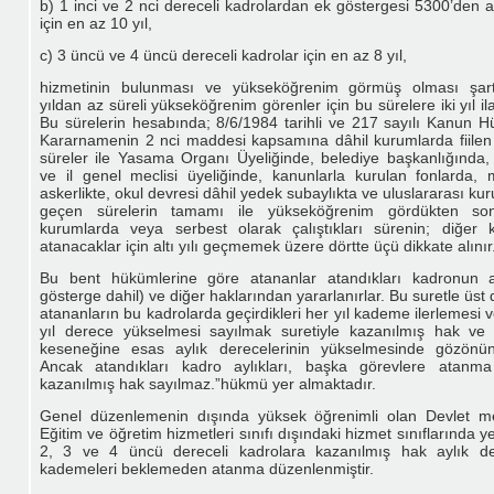
b) 1 inci ve 2 nci dereceli kadrolardan ek göstergesi 5300’den a
için en az 10 yıl,
c) 3 üncü ve 4 üncü dereceli kadrolar için en az 8 yıl,
hizmetinin bulunması ve yükseköğrenim görmüş olması şartt
yıldan az süreli yükseköğrenim görenler için bu sürelere iki yıl ila
Bu sürelerin hesabında; 8/6/1984 tarihli ve 217 sayılı Kanun
Kararnamenin 2 nci maddesi kapsamına dâhil kurumlarda fiilen 
süreler ile Yasama Organı Üyeliğinde, belediye başkanlığında,
ve il genel meclisi üyeliğinde, kanunlarla kurulan fonlarda,
askerlikte, okul devresi dâhil yedek subaylıkta ve uluslararası kur
geçen sürelerin tamamı ile yükseköğrenim gördükten so
kurumlarda veya serbest olarak çalıştıkları sürenin; diğer 
atanacaklar için altı yılı geçmemek üzere dörtte üçü dikkate alınır
Bu bent hükümlerine göre atananlar atandıkları kadronun a
gösterge dahil) ve diğer haklarından yararlanırlar. Bu suretle üst
atananların bu kadrolarda geçirdikleri her yıl kademe ilerlemesi v
yıl derece yükselmesi sayılmak suretiyle kazanılmış hak ve 
keseneğine esas aylık derecelerinin yükselmesinde gözönüne
Ancak atandıkları kadro aylıkları, başka görevlere atanma
kazanılmış hak sayılmaz.”hükmü yer almaktadır.
Genel düzenlemenin dışında yüksek öğrenimli olan Devlet me
Eğitim ve öğretim hizmetleri sınıfı dışındaki hizmet sınıflarında y
2, 3 ve 4 üncü dereceli kadrolara kazanılmış hak aylık d
kademeleri beklemeden atanma düzenlenmiştir.