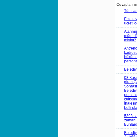
Cevaplanmış
Tüm taş
Emlak v
ücreti 
Atanmış
müdürlü
miyim?
Antrenö
kadrosu
hükümet
persone
Belediy
08 Kası
giren Ç
Sonrası
Belediye
persone
çalışma 
İhalesi
belli ol
5393 sa
zamanlı
Bunlarda
Belediy