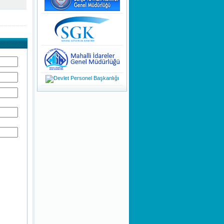
KAMUOYUNA
DUYURULUR!
Teknoloji ile Şekillenen Yeni
Nesil
Dinamik Olmanın Önemi
Bir Stresle Baş Etme Tekniği
Olarak Nefes Farkındalığı
Bir Savunma Mekanizması
Olarak ''Özgüven Sorunu''
Girişimcilik Sanatı
Kişilik Oluşumu ve Farklı
Kişiliklere Sahip Olmak
Evsel Katı Atık Tarifelerin
Hazırlanması Danışmanlığı
KHK/700 Anayasada Yapılan
Değişikliklere Uyum