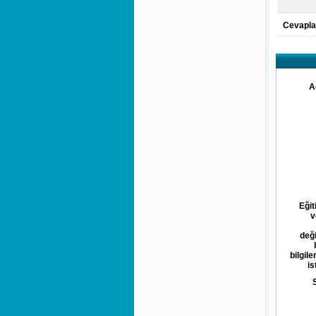
Cevapla
A
Eğit
v
deği
bilgil
is