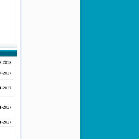
Sağlanması Amacıyla Bazı
Kanun ve Kanun Hükmünde
Kararnamelerde Değişiklik
Yapılması Hakkında Kanun
Hükmünde Kararname
Eksik Gün Belgelerinin
Verilmesine İlişkin ÇSGB
Duyurusu
Toplu İş Sözleşmesinden
Kaynaklanan Fiyat Farkının
Ödenmesine Dair Yönetmelik
3-2018
Uyarınca Belirlenen Ücret
Zam Oranları
4-2017
Kamu Kurum ve
Kuruluşlarında Kadroya
1-2017
Geçirilen Sigortalılara
Ödenecek Toplu İş
Sözleşmesi Farkları Hakkında
ÇSGB Duyurusu
1-2017
Kişisel Verilerin Korunması
Kanunu
1-2017
Kamu Yararına Çalışan
Dernek