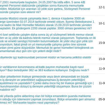
7.2001 memuriyete başladım. 24.05.2007'da istifa ettim. 5 sene 4/B
eşmeli Personel statüsünde çalıştıktan sonra Kanunla memuriyete
12-1
rildim. Müdürlük için aranılan 10 yıllık süre şartına, Sözleşmeli Personel
üsünde çalışılan süre eklenir mi?
sebe Müdürü olarak çalışmakta iken 1. derece 4.kademe 3000 ek
erge üzerinden 02.07.2014 tarihinde emekli oldum. İlçemiz Belediyesine 1.
10-1
ce kadro ile Mali Hizmetler Müdürü olarak 15.09.2016 tarihinde yeniden
başladım. Ek göstergemi 2200 olarak yaptılar. 3000 olması gerekmez mi?
 yıl özel sektörde çalıştım daha sonra üç yıl sözleşmeli teknik memur olarak
ştım ve üç yıldır da kadrolu teknik memur olarak çalışıyorum. Toplamda on iki
( ssk ve emekli sandıgı) hizmetim bulunmaktadır. iki yıldır otuz gün yıllık izin
15-0
anıyordum, fakat şimdi on yıl memuriyette çalışma şartını öne sürerek
ardan yirmi güne düşürdüler. Memurluk ile genel hizmetleri birleştirerek on
 tamamlamak otuz gün izin için yeterli değil midir?
diyelerde işçi kadrosundaki personel müdür ve harcama yetkilisi olabilir
15-0
ür varlıklarının korunmasına ait katkı payının muhasebe kaydı nasıl
11-0
lıyor? Bazı belediyeler 362 ve 363 kodlarını kullanıyor. Doğrusu nedir?
diye şirketlerinin ihaleye girmesinde veya devir almasındaki en büyük
n iş deneyim ve yeterlilikleri sağlayamaması.İş deneyim yeterliliğini
ayabilmesi ne yapılabilir? Çünkü daha önce hiç bir ihaleye girmediği için (
11-0
 kurulmasından dolayı) iş deneyim yeterliliği oluşamıyor. Buna bir çözüm
nabilinir mi?
ki yıllarda gelire aktarılmış olan bir bütçe emanetinin şuanda mahkeme
rı olduğu için ödemesini yapmak zorundayız. Bütçe emanetini geri almamız
05-0
kmez mi? Muhasebe kaydını nasıl yapmalıyız?