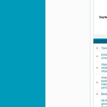
Sayıla
Tüm 
Emla
ücre
Atan
müdü
miy
Antr
kadr
hükü
pers
Bele
08 K
gire