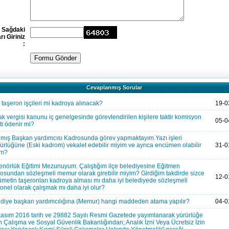
Sağdaki
rı Giriniz
:
Cevaplanmış Sorular
taşeron işçileri mi kadroya alınacak?
19-0
k vergisi kanunu iç genelgesinde görevlendirilen kişilere taktir komisyon
05-0
ti ödenir mi?
mış Başkan yardımcısı Kadrosunda görev yapmaktayım.Yazı işleri
rlüğüne (Eski kadrom) vekalet edebilir miyim ve ayrıca encümen olabilir
31-0
im?
enörlük Eğitimi Mezunuyum. Çalıştığım ilçe belediyesine Eğitmen
osundan sözleşmeli memur olarak girebilir miyim? Girdiğim takdirde sizce
12-0
metin taşeronları kadroya alması mı daha iyi belediyede sözleşmeli
onel olarak çalışmak mı daha iyi olur?
diye başkan yardımcılığına (Memur) hangi maddeden atama yapılır?
04-0
asım 2016 tarih ve 29882 Sayılı Resmi Gazetede yayımlanarak yürürlüğe
n Çalışma ve Sosyal Güvenlik Bakanlığından; Analık İzni Veya Ücretsiz İzin