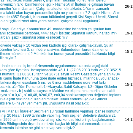
ası Yapılacak Kısmi Süreli Çalışmalar Hakında Yönetmelik" gereği
diyemizin farklı birimlerinde İşçilik Hizmet Alım İhalesi ile çalışan bayan
26-1
oneller Yarım Zamanlı Çalışma talepleri olmaktadır. 1-Yarım zamanlı
şma talebi olan bayan personeller için ne yapılmalıdır.? 2-İşçilik Hizmet Alım
esinde 4857 Sayılı İş Kanunun hükümleri geçerli.Kişi Sayısı, Ücreti, Süresi
i olan işçilik hizmet alım yarım zamanlı çalışma nasıl uygulanır?
 sayılı Belediye Kanunu’nun 49. maddesine istinaden çalıştırılan tam
nlı sözleşmeli personel, 4447 sayılı İşsizlik Sigortası Kanunu’na tabi mi?
19-1
ardan işsizlik sigortası primi kesilecek mi?
diyede yaklaşık 10 yıldan beri kadrolu işçi olarak çalışmaktayım. Şu an
öğretim fakültesi 3. sınıf öğrencisiyim. Bulunduğum kurumda memur
15-1
bilmem mümkün mü? Mümkün ise bunun yasal prosedürü hakkında bilgi
ilir miyim?
. İhale konusu iş için sözleşmenin uygulanması sırasında aşağıdaki
lara göre fiyat farkı hesaplanacaktır. 46.1.1. (27.06.2013 tarih ve 2013/5215
r numaralı 31.08.2013 tarih ve 28751 sayılı Resmi Gazetede yer alan 4734
lı Kamu İhale Kanununa göre ihale edilen hizmet alımlarında uygulanacak
t farkına ilişkin esasların 5 inci ve 6 ıncı maddelerine göre fiyat farkı
15-1
lecektir. a1=Tüm Personel b1=Akaryakıt Sabit Katsayısı b2=Diğer Giderler
f malzeme v.b.) sabit katsayısı c= Makine ve ekipmanın amortisman sabit
ayısı a1= 0,41, b1=0,48, b2=0,07, c=0,04 sabit katsayıların değerleri toplamı
ir)’e eşittir şeklinde düzenledim fakat Temel endeks G(o) ve Güncel
kslere G (n) yer verilmemiştir. Uygulama nasıl olacaktır.
 yılı Mahalli İdareler Seçimleri 18 Nisan tarihinde yapılmış. bahse konunun
girişi 20 Nisan 1999 tarihinde yapılmış. Yeni seçilen Belediye Başkanı 21
n 1999 tarihinde görevi devralmış. söz konusu kişileri işe başlatmamıştır.
14-1
Giriş Bildirgesinin dışında elimizde başka bir bilgi bulunmamakta olup,
emenin talebine ne gibi bir cevap vermeliyiz?