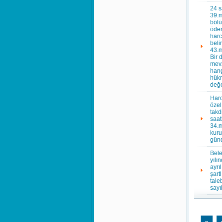
24 s
39.m
bölü
öden
harc
beli
43.m
Bir 
mevz
hang
hükm
değe
Harc
özel
takd
saat
34.m
kuru
günd
Bele
yılı
ayrı
şart
tale
sayı