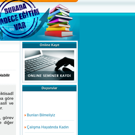
Online Kayıt
abilir
Duyurular
ktisadî
ına göre
aslî ve
r.
Bunları Bilmeliyiz
ı, görev
e diğer
Çalışma Hayatında Kadın
İmkansız Gibi Görünen Ama