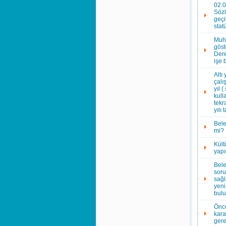
02.0
Sözl
geçi
stat
Muha
göst
Dere
işe 
Altı
çalı
yıl 
kull
tekr
yılı
Bele
mi?
Kült
yapı
Bele
soru
sağl
yeni
bulu
Önce
kara
gere