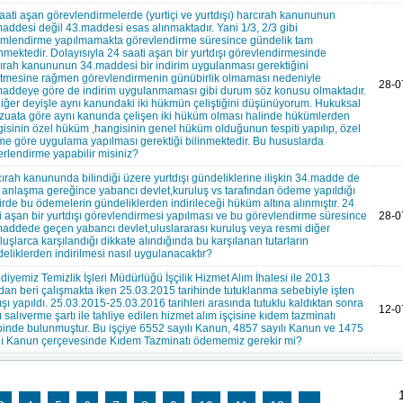
aati aşan görevlendirmelerde (yurtiçi ve yurtdışı) harcırah kanununun
addesi değil 43.maddesi esas alınmaktadır. Yani 1/3, 2/3 gibi
mlendirme yapılmamakta görevlendirme süresince gündelik tam
mektedir. Dolayısıyla 24 saati aşan bir yurtdışı görevlendirmesinde
ırah kanununun 34.maddesi bir indirim uygulanması gerektiğini
rtmesine rağmen görevlendirmenin günübirlik olmaması nedeniyle
28-0
addeye göre de indirim uygulanmaması gibi durum söz konusu olmaktadır.
diğer deyişle aynı kanundaki iki hükmün çeliştiğini düşünüyorum. Hukuksal
uata göre aynı kanunda çelişen iki hüküm olması halinde hükümlerden
isinin özel hüküm ,hangisinin genel hüküm olduğunun tespiti yapılıp, özel
e göre uygulama yapılması gerektiği bilinmektedir. Bu hususlarda
rlendirme yapabilir misiniz?
ırah kanununda bilindiği üzere yurtdışı gündeliklerine ilişkin 34.madde de
 anlaşma gereğince yabancı devlet,kuruluş vs tarafından ödeme yapıldığı
irde bu ödemelerin gündeliklerden indirileceği hüküm altına alınmıştır. 24
i aşan bir yurtdışı görevlendirmesi yapılması ve bu görevlendirme süresince
28-0
addede geçen yabancı devlet,uluslararası kuruluş veya resmi diğer
luşlarca karşılandığı dikkate alındığında bu karşılanan tutarların
eliklerden indirilmesi nasıl uygulanacaktır?
diyemiz Temizlik İşleri Müdürlüğü İşçilik Hizmet Alım İhalesi ile 2013
ndan beri çalışmakta iken 25.03.2015 tarihinde tutuklanma sebebiyle işten
lışı yapıldı. 25.03.2015-25.03.2016 tarihleri arasında tutuklu kaldıktan sonra
12-0
lı salıverme şartı ile tahliye edilen hizmet alım işçisine kıdem tazminatı
binde bulunmuştur. Bu işçiye 6552 sayılı Kanun, 4857 sayılı Kanun ve 1475
lı Kanun çerçevesinde Kıdem Tazminatı ödememiz gerekir mi?