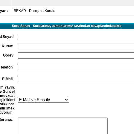
yan :
BEKAD - Danışma Kurulu
Soru Sorun - Sorularınız, uzmanlarımız tarafından cevaplandırılacaktır
d Soyad:
Kurum:
Görev:
Telefon :
E-Mail :
im Yayın,
e Güncel
mevzuat
şiklikleri
hakkında
endirilmek
tiyorum :
Sorunuz :