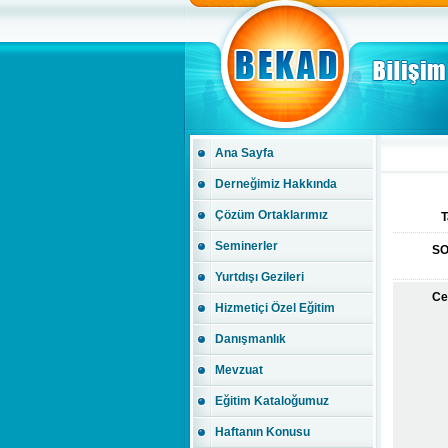
Ana Sayfa
Derneğimiz Hakkında
Çözüm Ortaklarımız
T
Seminerler
S
Yurtdışı Gezileri
Ce
Hizmetiçi Özel Eğitim
Danışmanlık
Mevzuat
Eğitim Kataloğumuz
Haftanın Konusu