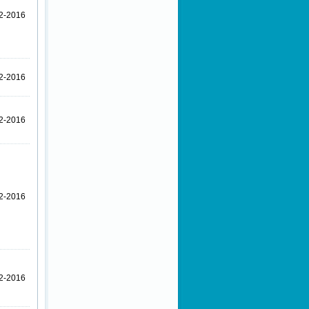
2-2016
Görüş ve Önerilerinizi
Bekliyoruz.
Sürdürülebilir Raporlama
Eğitimi
2-2016
2-2016
2-2016
2-2016