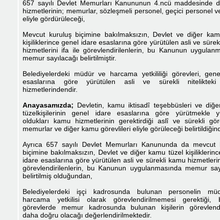
657 sayılı Devlet Memurları Kanununun 4.ncü maddesinde
hizmetlerinin; memurlar, sözleşmeli personel, geçici personel ve
eliyle gördürüleceği,
Mevcut kuruluş biçimine bakılmaksızın, Devlet ve diğer kam
kişiliklerince genel idare esaslarına göre yürütülen asli ve süre
hizmetlerini ifa ile görevlendirilenlerin, bu Kanunun uygulan
memur sayılacağı belirtilmiştir.
Belediyelerdeki müdür ve harcama yetkililiği görevleri, gene
esaslarına göre yürütülen asli ve sürekli niteliktek
hizmetlerindendir.
Anayasamızda;
Devletin, kamu iktisadî teşebbüsleri ve diğ
tüzelkişilerinin genel idare esaslarına göre yürütmekle 
oldukları kamu hizmetlerinin gerektirdiği aslî ve sürekli göre
memurlar ve diğer kamu görevlileri eliyle görüleceği belirtildiğin
Ayrıca 657 sayılı Devlet Memurları Kanununda da mevcut 
biçimine bakılmaksızın, Devlet ve diğer kamu tüzel kişiliklerin
idare esaslarına göre yürütülen asli ve sürekli kamu hizmetlerini
görevlendirilenlerin, bu Kanunun uygulanmasında memur say
belirtilmiş olduğundan,
Belediyelerdeki işçi kadrosunda bulunan personelin mü
harcama yetkilisi olarak görevlendirilmemesi gerektiği,
görevlerde memur kadrosunda bulunan kişilerin görevlendi
daha doğru olacağı değerlendirilmektedir.