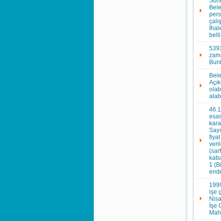
Sonr
Bele
pers
çalı
İhal
bell
5393
zama
Bunl
Bele
Açık
ola
alab
46.1
esas
kara
Sayı
fiya
veri
(sar
kats
1 (B
ende
1999
işe 
Nisa
İşe 
Mahk