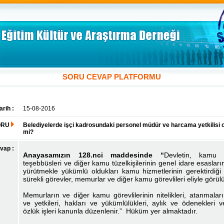
SORU CEVAP PLATFORMU
arih :
15-08-2016
ORU
Belediyelerde işçi kadrosundaki personel müdür ve harcama yetkilisi ol
mi?
vap :
Anayasamızın 128.nci maddesinde “
Devletin, kamu i
teşebbüsleri ve diğer kamu tüzelkişilerinin genel idare esaslar
yürütmekle yükümlü oldukları kamu hizmetlerinin gerektirdiği 
sürekli görevler, memurlar ve diğer kamu görevlileri eliyle görülü
Memurların ve diğer kamu görevlilerinin nitelikleri, atanmalar
ve yetkileri, hakları ve yükümlülükleri, aylık ve ödenekleri v
özlük işleri kanunla düzenlenir.” Hüküm yer almaktadır.