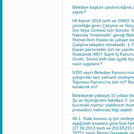
Belediye başkan yardımcılığın
yapılır?
08 Kasım 2016 tarih ve 29882 S
yürürlüğe giren Çalışma ve Sosy
İzni Veya Ücretsiz İzin Sonrası 
Hakında Yönetmelik" gereği Beledi
Hizmet Alım İhalesi ile çalışan 
Çalışma talepleri olmaktadır. 1-
bayan personeller için ne yapılma
İhalesinde 4857 Sayılı İş Kanunu
Ücreti, Süresi belli olan işçilik
nasıl uygulanır?
5393 sayılı Belediye Kanunu’nu
çalıştırılan tam zamanlı sözleşmel
Sigortası Kanunu’na tabi mi? Bunl
kesilecek mi?
Belediyede yaklaşık 10 yıldan be
Şu an Açıköğretim fakültesi 3. s
kurumda memur olabilmem müm
prosedürü hakkında bilgi alabili
46.1. İhale konusu iş için sözl
aşağıdaki esaslara göre fiyat far
(27.06.2013 tarih ve 2013/5215 
28751 sayılı Resmi Gazetede ye