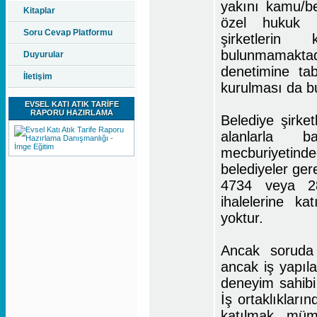
yakını kamu/bel
Kitaplar
özel hukuk h
Soru Cevap Platformu
şirketleri
bulunmamaktadı
Duyurular
denetimine ta
İletişim
kurulması da b
EVSEL KATI ATIK TARİFE
RAPORU HAZIRLAMA
Belediye şirketl
alanlarla 
mecburiyetind
belediyeler ger
4734 veya 28
ihalelerine k
yoktur.
Ancak soruda 
ancak iş yapıl
deneyim sahib
İş ortaklıkların
katılmak mümk