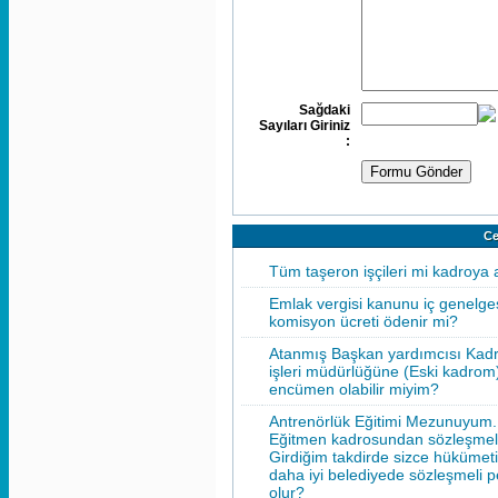
Sağdaki
Sayıları Giriniz
:
Ce
Tüm taşeron işçileri mi kadroya 
Emlak vergisi kanunu iç genelgesi
komisyon ücreti ödenir mi?
Atanmış Başkan yardımcısı Kad
işleri müdürlüğüne (Eski kadrom)
encümen olabilir miyim?
Antrenörlük Eğitimi Mezunuyum. 
Eğitmen kadrosundan sözleşmeli
Girdiğim takdirde sizce hükümet
daha iyi belediyede sözleşmeli p
olur?