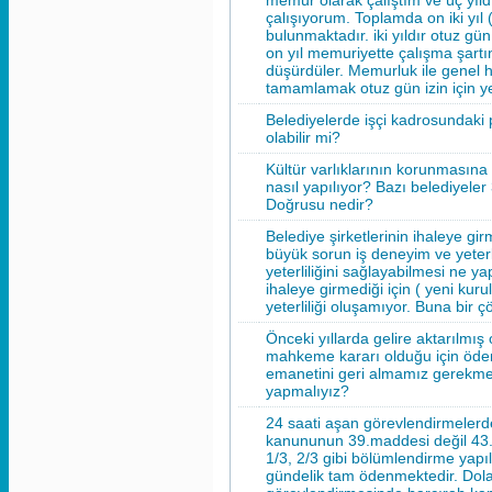
memur olarak çalıştım ve üç yıld
çalışıyorum. Toplamda on iki yıl
bulunmaktadır. iki yıldır otuz gün
on yıl memuriyette çalışma şartı
düşürdüler. Memurluk ile genel hiz
tamamlamak otuz gün izin için yet
Belediyelerde işçi kadrosundaki 
olabilir mi?
Kültür varlıklarının korunmasına
nasıl yapılıyor? Bazı belediyeler
Doğrusu nedir?
Belediye şirketlerinin ihaleye g
büyük sorun iş deneyim ve yeter
yeterliliğini sağlayabilmesi ne y
ihaleye girmediği için ( yeni ku
yeterliliği oluşamıyor. Buna bir 
Önceki yıllarda gelire aktarılmı
mahkeme kararı olduğu için öde
emanetini geri almamız gerekme
yapmalıyız?
24 saati aşan görevlendirmelerde 
kanununun 39.maddesi değil 43.
1/3, 2/3 gibi bölümlendirme yap
gündelik tam ödenmektedir. Dolay