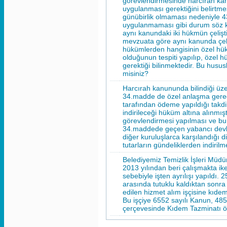
görevlendirmesinde harcırah ka
uygulanması gerektiğini belirtm
günübirlik olmaması nedeniyle 
uygulanmaması gibi durum söz ko
aynı kanundaki iki hükmün çeliş
mevzuata göre aynı kanunda çel
hükümlerden hangisinin özel hü
olduğunun tespiti yapılıp, özel
gerektiği bilinmektedir. Bu husu
misiniz?
Harcırah kanununda bilindiği üzer
34.madde de özel anlaşma gereğ
tarafından ödeme yapıldığı takd
indirileceği hüküm altına alınmışt
görevlendirmesi yapılması ve bu
34.maddede geçen yabancı devle
diğer kuruluşlarca karşılandığı d
tutarların gündeliklerden indiril
Belediyemiz Temizlik İşleri Müdürl
2013 yılından beri çalışmakta i
sebebiyle işten ayrılışı yapıldı.
arasında tutuklu kaldıktan sonra ş
edilen hizmet alım işçisine kıde
Bu işçiye 6552 sayılı Kanun, 48
çerçevesinde Kıdem Tazminatı 