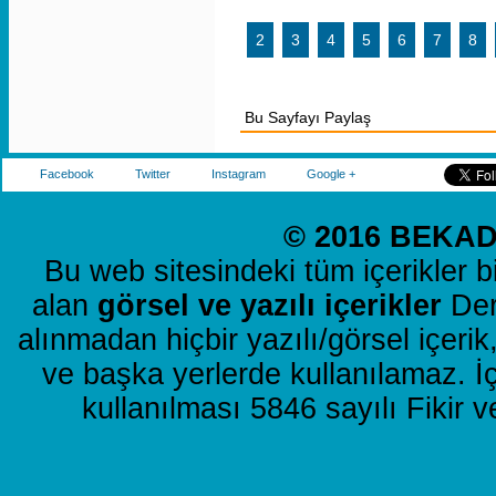
2
3
4
5
6
7
8
Bu Sayfayı Paylaş
Facebook
Twitter
Instagram
Google +
© 2016 BEKAD 
Bu web sitesindeki tüm içerikler b
alan
görsel ve yazılı içerikler
Dern
alınmadan hiçbir yazılı/görsel içer
ve başka yerlerde kullanılamaz. İ
kullanılması 5846 sayılı Fikir 