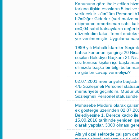
Kanununa göre ihale edilen hizm
farkına ilişkin esasların 5 inci ve
verilecektir. a1=Tüm Personel b1
b2=Diğer Giderler (sarf malzeme 
ekipmanın amortisman sabit kats
c=0,04 sabit katsayıların değerler
düzenledim fakat Temel endeks 
yer verilmemiştir. Uygulama nasıl
1999 yılı Mahalli İdareler Seçiml
bahse konunun işe girişi 20 Nisa
seçilen Belediye Başkanı 21 Nis
söz konusu kişileri işe başlatmamı
elimizde başka bir bilgi bulunm
ne gibi bir cevap vermeliyiz?
02.07.2001 memuriyete başladım.
4/B Sözleşmeli Personel statüsü
memuriyete geçirildim. Müdürlük i
Sözleşmeli Personel statüsünde ç
Muhasebe Müdürü olarak çalışm
ek gösterge üzerinden 02.07.201
Belediyesine 1. Derece kadro il
15.09.2016 tarihinde yeniden iş
olarak yaptılar. 3000 olması ge
Altı yıl özel sektörde çalıştım da