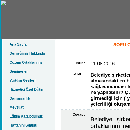
SORU 
Ana Sayfa
Derneğimiz Hakkında
Çözüm Ortaklarımız
Tarih :
11-08-2016
Seminerler
SORU
Belediye şirketle
almasındaki en bü
Yurtdışı Gezileri
sağlayamaması.İş
Hizmetiçi Özel Eğitim
ne yapılabilir? Ç
girmediği için ( 
Danışmanlık
yeterliliği oluşa
Mevzuat
Cevap :
Eğitim Kataloğumuz
Belediye şirk
ortaklarının 
Haftanın Konusu