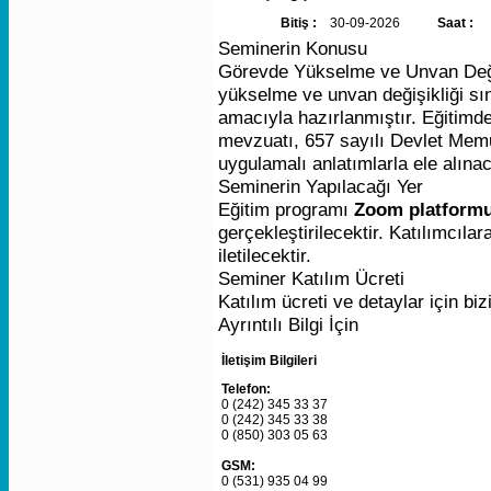
Bitiş :
30-09-2026
Saat :
Seminerin Konusu
Görevde
Yükselme
ve
Unvan
Değ
yükselme
ve
unvan
değişikliği
sı
amacıyla
hazırlanmıştır.
Eğitimd
mevzuatı,
657
sayılı
Devlet
Memu
uygulamalı
anlatımlarla
ele
alınac
Seminerin Yapılacağı Yer
Eğitim
programı
Zoom
platform
gerçekleştirilecektir.
Katılımcılar
iletilecektir.
Seminer Katılım Ücreti
Katılım ücreti ve detaylar için biz
Ayrıntılı Bilgi İçin
İletişim Bilgileri
Telefon:
0 (242) 345 33 37
0 (242) 345 33 38
0 (850) 303 05 63
GSM:
0 (531) 935 04 99