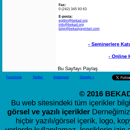
Fax:
0 (242) 345 93 63
E-posta:
egitim@bekad.org
info@bekad.org
bilgi@bekadyayinlari.com
- Seminerlere Katı
- Online 
Bu Sayfayı Paylaş
Facebook
Twitter
Instagram
Google +
© 2016 BEKAD 
Bu web sitesindeki tüm içerikler bil
görsel ve yazılı içerikler
Derneğimize
hiçbir yazılı/görsel içerik, logo,
yerlerde kullanılamaz. İçeriklerin iz