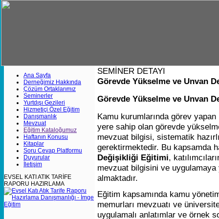
SEMİNER DETAYI
Ana Sayfa
Görevde Yükselme ve Unvan Değ
Derneğimiz Hakkında
Çözüm Ortaklarımız
Seminerler
Görevde Yükselme ve Unvan Değ
Yurtdışı Gezileri
Hizmetiçi Özel Eğitim
Kamu kurumlarında görev yapan pe
Danışmanlık
Mevzuat
yere sahip olan görevde yükselme 
Eğitim Kataloğumuz
mevzuat bilgisi, sistematik hazırl
Haftanın Konusu
Kitaplar
gerektirmektedir. Bu kapsamda h
Soru Cevap Platformu
Değişikliği Eğitimi
, katılımcıla
Duyurular
İletişim
mevzuat bilgisini ve uygulamaya 
almaktadır.
EVSEL KATI ATIK TARİFE
RAPORU HAZIRLAMA
Eğitim kapsamında kamu yönetimi
memurları mevzuatı ve üniversite i
uygulamalı anlatımlar ve örnek sor