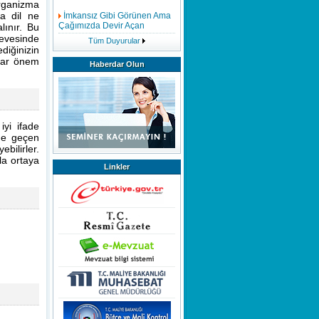
organizma
İmkansız Gibi Görünen Ama
a dil ne
Çağımızda Devir Açan
ınır. Bu
Buluşlar
çevesinde
Tüm Duyurular
ediğinizin
Mükemmelliğin
dar önem
Haberdar Olun
Modellenmesi
Evsel Katı Atık Tarife Raporu
Hazırlanmasında Dikkat
Edilmesi Gerekenler
iyi ifade
ime geçen
Bağış ve Yardımlar
bilirler.
la ortaya
Linkler
İç Kontrol Neden Önemlidir
Hizmetiçi Eğitim
Faaliyetlerimiz Tüm Hızıyla
Devam Etmektedir,Göstermiş
Olduğunuz Yoğun İlgiden
Dolayı Teşekkür Eder Saygılar
Sunarız.
EĞİTİMDE FARKINDALIK
MEMURLARIN ÜCRETSİZ