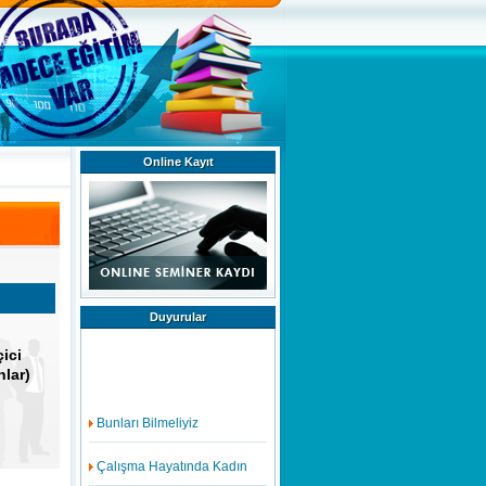
Online Kayıt
Duyurular
ici
nlar)
Bunları Bilmeliyiz
Çalışma Hayatında Kadın