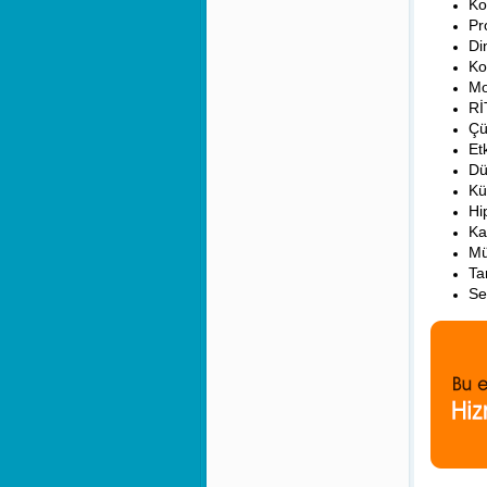
Ko
Pr
Di
Ko
Mo
Rİ
Çü
Et
Dü
Kü
Hi
Ka
Mü
Ta
Se