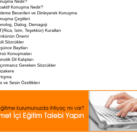
nuşma Nedir?
oaktif Konuşma Nedir?
nleme Becerileri ve Dinleyerek Konuşma
nuşma Çeşitleri
nolog, Dialog, Demagoji
T(Rica, İsim, Teşekkür) Kuralları
nkünün Önemi
kili Sözcükler
şünce Baytları
rsü Konuşmaları
pnotik Dil Kalıpları
çınmanız Gereken Sözcükler
zakere
rtışma
s ve Sesin Özellikleri