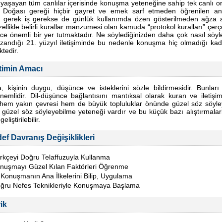
yaşayan tüm canlılar içerisinde konuşma yeteneğine sahip tek canlı 
. Doğası gereği hiçbir gayret ve emek sarf etmeden öğrenilen an
 gerek iş gerekse de günlük kullanımda özen gösterilmeden ağza al
ellikle belirli kurallar manzumesi olan kamuda “protokol kuralları” çer
ce önemli bir yer tutmaktadır. Ne söylediğinizden daha çok nasıl
söyl
andığı 21. yüzyıl iletişiminde bu nedenle konuşma hiç olmadığı ka
tedir.
timin Amacı
 kişinin duygu, düşünce ve isteklerini sözle bildirmesidir. Bunları 
nemlidir. Dil-düşünce bağlantısını mantıksal olarak kuran ve iletiş
, hem yakın çevresi hem de büyük topluluklar önünde güzel söz söyleye
 güzel söz söyleyebilme yeteneği vardır ve bu küçük bazı alıştırmalar
geliştirilebilir.
ef Davranış Değişiklikleri
rkçeyi Doğru Telaffuzuyla Kullanma
nuşmayı Güzel Kılan Faktörleri Öğrenme
i Konuşmanın Ana İlkelerini Bilip, Uygulama
ğru Nefes Teknikleriyle Konuşmaya Başlama
rik