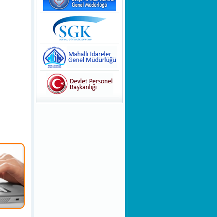
İZİN HAKLARI
KAMUOYUNA
DUYURULUR!
Teknoloji ile Şekillenen Yeni
Nesil
Dinamik Olmanın Önemi
Bir Stresle Baş Etme Tekniği
Olarak Nefes Farkındalığı
Bir Savunma Mekanizması
Olarak ''Özgüven Sorunu''
Girişimcilik Sanatı
Kişilik Oluşumu ve Farklı
Kişiliklere Sahip Olmak
Evsel Katı Atık Tarifelerin
Hazırlanması Danışmanlığı
KHK/700 Anayasada Yapılan