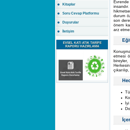
Evrende 
Kitaplar
insandır
hikmetse
Soru Cevap Platformu
durum öz
son dere
Duyurular
önem kaz
arz etmek
İletişim
Eği
EVSEL KATI ATIK TARİFE
RAPORU HAZIRLAMA
Konuşma,
etmesi ö
bireyler
Herkesin
çıkarılıp, 
Hed
Tü
Ko
İy
Do
İçe