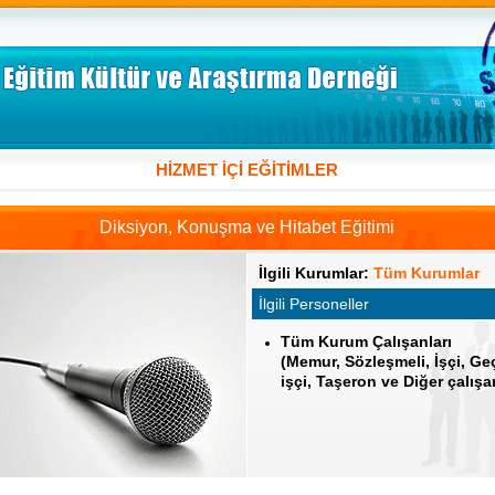
HİZMET İÇİ EĞİTİMLER
Diksiyon, Konuşma ve Hitabet Eğitimi
İlgili Kurumlar:
Tüm Kurumlar
İlgili Personeller
Tüm Kurum Çalışanları
(Memur, Sözleşmeli, İşçi, Geç
işçi, Taşeron ve Diğer çalışa