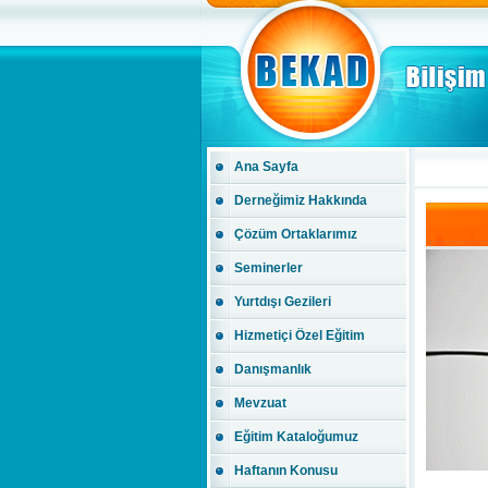
Ana Sayfa
Derneğimiz Hakkında
Çözüm Ortaklarımız
Seminerler
Yurtdışı Gezileri
Hizmetiçi Özel Eğitim
Danışmanlık
Mevzuat
Eğitim Kataloğumuz
Haftanın Konusu