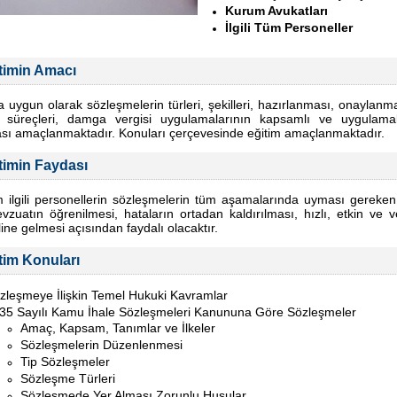
Kurum Avukatları
İlgili Tüm Personeller
timin Amacı
 uygun olarak sözleşmelerin türleri, şekilleri, hazırlanması, onaylanma
 süreçleri, damga vergisi uygulamalarının kapsamlı ve uygulamal
ası amaçlanmaktadır. Konuları çerçevesinde eğitim amaçlanmaktadır.
timin Faydası
m ilgili personellerin sözleşmelerin tüm aşamalarında uyması gereken 
vzuatın öğrenilmesi, hataların ortadan kaldırılması, hızlı, etkin ve ve
ine gelmesi açısından faydalı olacaktır.
tim Konuları
zleşmeye İlişkin Temel Hukuki Kavramlar
35 Sayılı Kamu İhale Sözleşmeleri Kanununa Göre Sözleşmeler
Amaç, Kapsam, Tanımlar ve İlkeler
Sözleşmelerin Düzenlenmesi
Tip Sözleşmeler
Sözleşme Türleri
Sözleşmede Yer Alması Zorunlu Husular