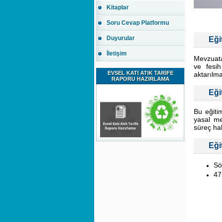
Kitaplar
Soru Cevap Platformu
Duyurular
Eği
İletişim
Mevzuata
ve fesih
EVSEL KATI ATIK TARİFE
aktarılm
RAPORU HAZIRLAMA
Eği
Bu eğiti
yasal me
süreç hal
Eği
Sö
47