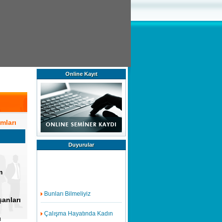
Online Kayıt
mları
Duyurular
m
Bunları Bilmeliyiz
şanları
Çalışma Hayatında Kadın
ı