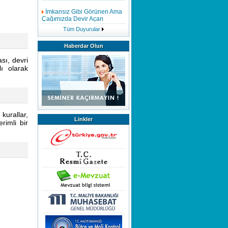
İmkansız Gibi Görünen Ama
Çağımızda Devir Açan
Buluşlar
Tüm Duyurular
Mükemmelliğin
Haberdar Olun
Modellenmesi
sı, devri
ı olarak
Evsel Katı Atık Tarife Raporu
Hazırlanmasında Dikkat
Edilmesi Gerekenler
Bağış ve Yardımlar
kurallar,
Linkler
rimli bir
İç Kontrol Neden Önemlidir
Hizmetiçi Eğitim
Faaliyetlerimiz Tüm Hızıyla
Devam Etmektedir,Göstermiş
Olduğunuz Yoğun İlgiden
Dolayı Teşekkür Eder Saygılar
Sunarız.
EĞİTİMDE FARKINDALIK
MEMURLARIN ÜCRETSİZ