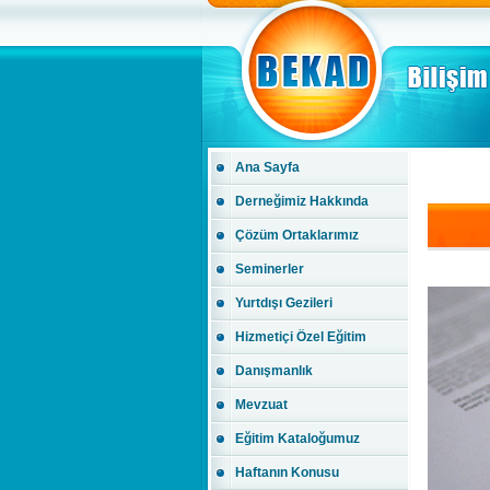
Ana Sayfa
Derneğimiz Hakkında
Çözüm Ortaklarımız
Seminerler
Yurtdışı Gezileri
Hizmetiçi Özel Eğitim
Danışmanlık
Mevzuat
Eğitim Kataloğumuz
Haftanın Konusu