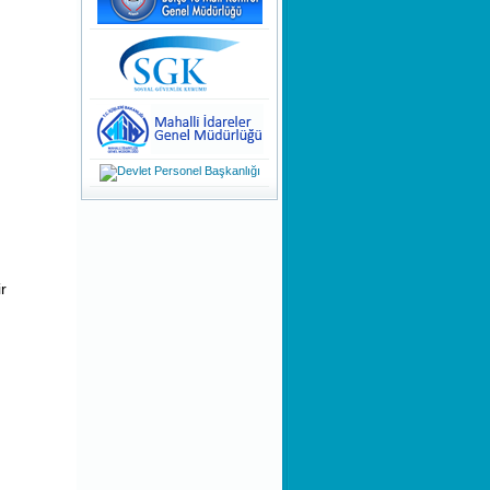
İZİN HAKLARI
KAMUOYUNA
DUYURULUR!
Teknoloji ile Şekillenen Yeni
Nesil
Dinamik Olmanın Önemi
Bir Stresle Baş Etme Tekniği
Olarak Nefes Farkındalığı
Bir Savunma Mekanizması
Olarak ''Özgüven Sorunu''
r
Girişimcilik Sanatı
Kişilik Oluşumu ve Farklı
Kişiliklere Sahip Olmak
Evsel Katı Atık Tarifelerin
Hazırlanması Danışmanlığı
KHK/700 Anayasada Yapılan