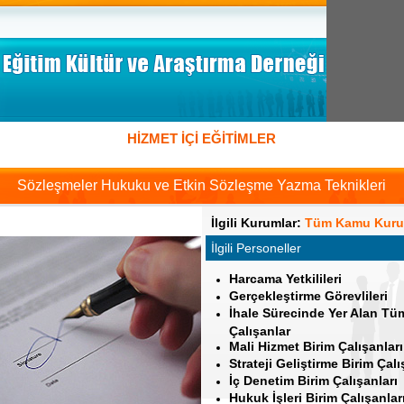
HİZMET İÇİ EĞİTİMLER
Sözleşmeler Hukuku ve Etkin Sözleşme Yazma Teknikleri
İlgili Kurumlar:
Tüm Kamu Kuru
İlgili Personeller
Harcama Yetkilileri
Gerçekleştirme Görevlileri
İhale Sürecinde Yer Alan Tü
Çalışanlar
Mali Hizmet Birim Çalışanları
Strateji Geliştirme Birim Çalı
İç Denetim Birim Çalışanları
Hukuk İşleri Birim Çalışanlar