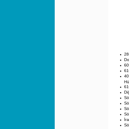
28
Do
60
61
40
Hü
61
Di
Sö
Sö
Sö
Sö
İr
Sö