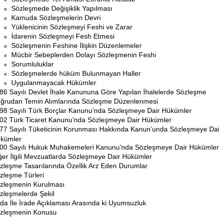
Sözleşmede Değişiklik Yapılması
Kamuda Sözleşmelerin Devri
Yüklenicinin Sözleşmeyi Feshi ve Zarar
İdarenin Sözleşmeyi Fesh Etmesi
Sözleşmenin Feshine İlişkin Düzenlemeler
Mücbir Sebeplerden Dolayı Sözleşmenin Feshi
Sorumluluklar
Sözleşmelerde hüküm Bulunmayan Haller
Uygulanmayacak Hükümler
86 Sayılı Devlet İhale Kanununa Göre Yapılan İhalelerde Sözleşme
ğrudan Temin Alımlarında Sözleşme Düzenlenmesi
98 Sayılı Türk Borçlar Kanunu’nda Sözleşmeye Dair Hükümler
02 Türk Ticaret Kanunu’nda Sözleşmeye Dair Hükümler
77 Sayılı Tüketicinin Korunması Hakkında Kanun’unda Sözleşmeye Dai
kümler
00 Sayılı Hukuk Muhakemeleri Kanunu’nda Sözleşmeye Dair Hükümler
ğer İlgili Mevzuatlarda Sözleşmeye Dair Hükümler
zleşme Tasarılarında Özellik Arz Eden Durumlar
zleşme Türleri
zleşmenin Kurulması
zleşmelerde Şekil
ada İle İrade Açıklaması Arasında ki Uyumsuzluk
zleşmenin Konusu