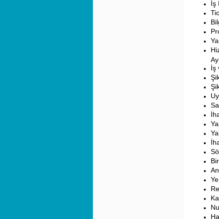
İş
Ti
Bi
Pr
Ya
Hi
Ay
İş
Şi
Şi
Uy
Sa
İh
Ya
Ya
İh
Sö
Bi
An
Ye
Re
Ka
N
Ha