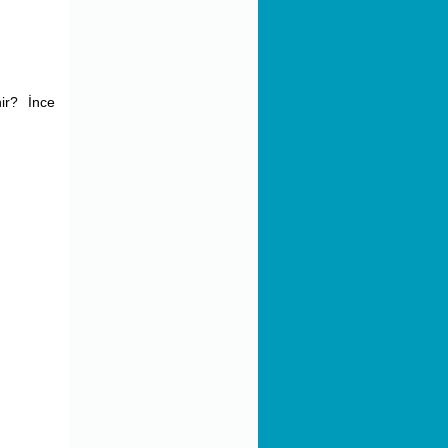
Değişikliklere Uyum
Sağlanması Amacıyla Bazı
Kanun ve Kanun Hükmünde
Kararnamelerde Değişiklik
Yapılması Hakkında Kanun
Hükmünde Kararname
ir? İnce
Eksik Gün Belgelerinin
Verilmesine İlişkin ÇSGB
Duyurusu
Toplu İş Sözleşmesinden
Kaynaklanan Fiyat Farkının
Ödenmesine Dair Yönetmelik
Uyarınca Belirlenen Ücret
Zam Oranları
Kamu Kurum ve
Kuruluşlarında Kadroya
Geçirilen Sigortalılara
Ödenecek Toplu İş
Sözleşmesi Farkları Hakkında
ÇSGB Duyurusu
Kişisel Verilerin Korunması
Kanunu