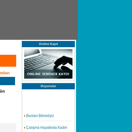
Online Kayıt
mları
Duyurular
tün
Bunları Bilmeliyiz
Çalışma Hayatında Kadın