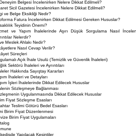
 Deneyim Belgesi İncelenirken Nelere Dikkat Edilmeli?
caret Sicil Gazetesi İncelenirken Nelere Dikkat Edilmeli?
lgi ve Belge Eksikliği Nedir?
oforma Fatura İncelenirken Dikkat Edilmesi Gereken Hususlar?
saklılık Teyidinin Önemi?
zmet ve Yapım İhalelerinde Aşırı Düşük Sorgulama Nasıl İncelen
rıntılar Nelerdir?
 ve Meslek Ahlakı Nedir?
kâyetlere Nasıl Cevap Verilir?
kâyet Süreçleri
gulamalı Açık İhale Usulü (Temizlik ve Güvenlik İhaleleri)
ğlık Sektörü İhaleleri ve Ayrıntıları
aleler Hakkında Sayıştay Kararları
pım İhaleleri ve Detayları
pım İşleri İhalelerinde Dikkat Edilecek Hususlar
alenin Sözleşmeye Bağlanması
zleşmenin Uygulanmasında Dikkat Edilecek Hususlar
rim Fiyat Sözleşme Esasları
ahtar Teslimi Götürü Bedel Esasları
ni Birim Fiyat Düzenlenmesi
vize Birim Fiyat Uygulamaları
talog
umune
kedişde Yapılacak Kesintiler