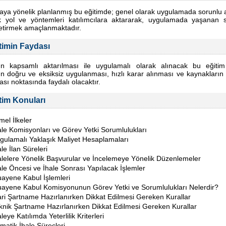
ya yönelik planlanmış bu eğitimde; genel olarak uygulamada sorunlu 
k yol ve yöntemleri katılımcılara aktararak, uygulamada yaşanan s
tirmek amaçlanmaktadır.
timin Faydası
n kapsamlı aktarılması ile uygulamalı olarak alınacak bu eğitim i
n doğru ve eksiksiz uygulanması, hızlı karar alınması ve kaynakları
ası noktasında faydalı olacaktır.
tim Konuları
mel İlkeler
ale Komisyonları ve Görev Yetki Sorumlulukları
gulamalı Yaklaşık Maliyet Hesaplamaları
ale İlan Süreleri
alelere Yönelik Başvurular ve İncelemeye Yönelik Düzenlemeler
ale Öncesi ve İhale Sonrası Yapılacak İşlemler
ayene Kabul İşlemleri
ayene Kabul Komisyonunun Görev Yetki ve Sorumlulukları Nelerdir?
ari Şartname Hazırlanırken Dikkat Edilmesi Gereken Kurallar
knik Şartname Hazırlanırken Dikkat Edilmesi Gereken Kurallar
aleye Katılımda Yeterlilik Kriterleri
matik İhale Süreçleri