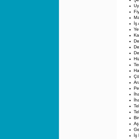
Uy
Fi
Ma
İş 
Yet
Ka
De
De
De
Hi
Te
Ha
Çö
Ar
Pe
İh
İh
Te
Te
Bi
Aş
Ge
İş