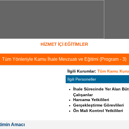
HİZMET İÇİ EĞİTİMLER
Tüm Yönleriyle Kamu İhale Mevzuatı ve Eğitimi (Program - 3)
İlgili Kurumlar:
Tüm Kamu Kuru
İlgili Personeller
İhale Sürecinde Yer Alan Bü
Çalışanlar
Harcama Yetkilileri
Gerçekleştirme Görevlileri
Ön Mali Kontrol Yetkilileri
timin Amacı