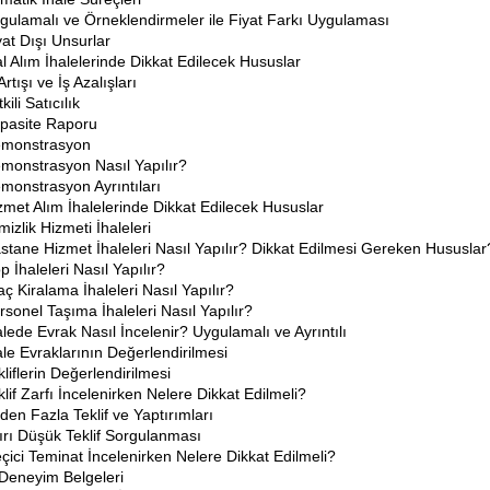
gulamalı ve Örneklendirmeler ile Fiyat Farkı Uygulaması
yat Dışı Unsurlar
l Alım İhalelerinde Dikkat Edilecek Hususlar
Artışı ve İş Azalışları
kili Satıcılık
pasite Raporu
monstrasyon
monstrasyon Nasıl Yapılır?
monstrasyon Ayrıntıları
zmet Alım İhalelerinde Dikkat Edilecek Hususlar
mizlik Hizmeti İhaleleri
stane Hizmet İhaleleri Nasıl Yapılır? Dikkat Edilmesi Gereken Hususlar
p İhaleleri Nasıl Yapılır?
aç Kiralama İhaleleri Nasıl Yapılır?
rsonel Taşıma İhaleleri Nasıl Yapılır?
alede Evrak Nasıl İncelenir? Uygulamalı ve Ayrıntılı
ale Evraklarının Değerlendirilmesi
kliflerin Değerlendirilmesi
klif Zarfı İncelenirken Nelere Dikkat Edilmeli?
rden Fazla Teklif ve Yaptırımları
ırı Düşük Teklif Sorgulanması
çici Teminat İncelenirken Nelere Dikkat Edilmeli?
 Deneyim Belgeleri