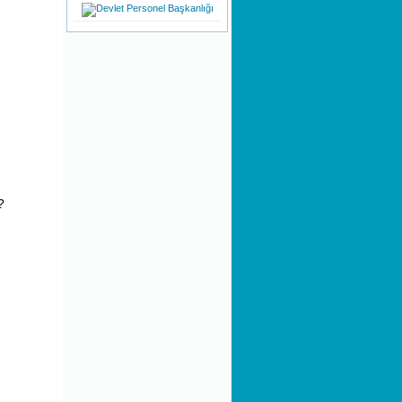
İZİN HAKLARI
KAMUOYUNA
DUYURULUR!
Teknoloji ile Şekillenen Yeni
Nesil
Dinamik Olmanın Önemi
Bir Stresle Baş Etme Tekniği
Olarak Nefes Farkındalığı
?
Bir Savunma Mekanizması
Olarak ''Özgüven Sorunu''
Girişimcilik Sanatı
Kişilik Oluşumu ve Farklı
Kişiliklere Sahip Olmak
Evsel Katı Atık Tarifelerin
Hazırlanması Danışmanlığı
KHK/700 Anayasada Yapılan