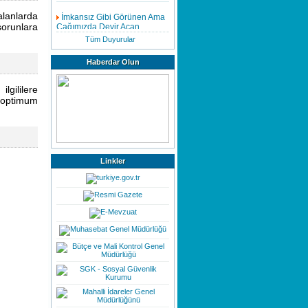
İmkansız Gibi Görünen Ama
alanlarda
Çağımızda Devir Açan
orunlara
Buluşlar
Tüm Duyurular
Mükemmelliğin
Haberdar Olun
Modellenmesi
lgililere
Evsel Katı Atık Tarife Raporu
n optimum
Hazırlanmasında Dikkat
Edilmesi Gerekenler
Bağış ve Yardımlar
Linkler
İç Kontrol Neden Önemlidir
Hizmetiçi Eğitim
Faaliyetlerimiz Tüm Hızıyla
Devam Etmektedir,Göstermiş
Olduğunuz Yoğun İlgiden
Dolayı Teşekkür Eder Saygılar
Sunarız.
EĞİTİMDE FARKINDALIK
MEMURLARIN ÜCRETSİZ