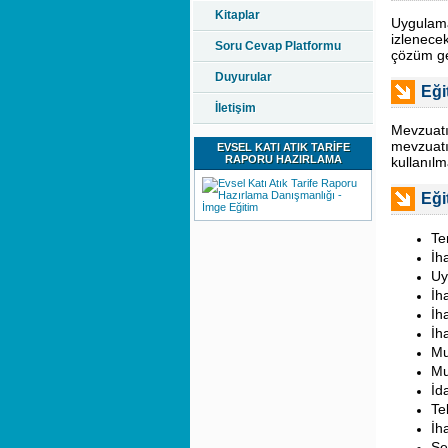
Kitaplar
Uygulama
izlenece
Soru Cevap Platformu
çözüm ge
Duyurular
Eği
İletişim
Mevzuatı
mevzuatı
EVSEL KATI ATIK TARİFE
RAPORU HAZIRLAMA
kullanılm
Eği
Te
İh
Uy
İh
İh
İh
Mu
Mu
İd
Te
İh
Şe