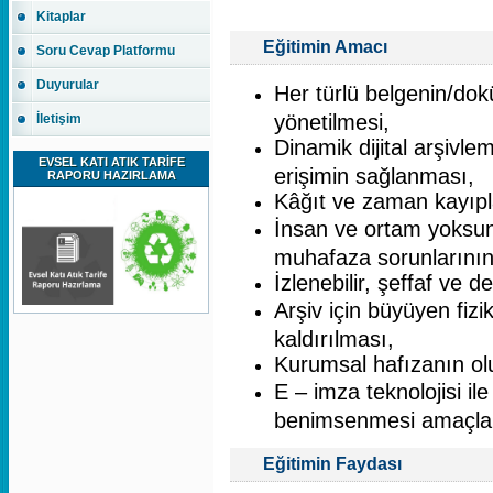
Kitaplar
Eğitimin Amacı
Soru Cevap Platformu
Duyurular
Her türlü belgenin/dok
yönetilmesi,
İletişim
Dinamik dijital arşivl
EVSEL KATI ATIK TARİFE
erişimin sağlanması,
RAPORU HAZIRLAMA
Kâğıt ve zaman kayıpl
İnsan ve ortam yoksun
muhafaza sorunlarının 
İzlenebilir, şeffaf ve d
Arşiv için büyüyen fizi
kaldırılması,
Kurumsal hafızanın ol
E – imza teknolojisi i
benimsenmesi amaçla
Eğitimin Faydası